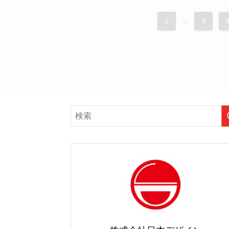
1
...
3