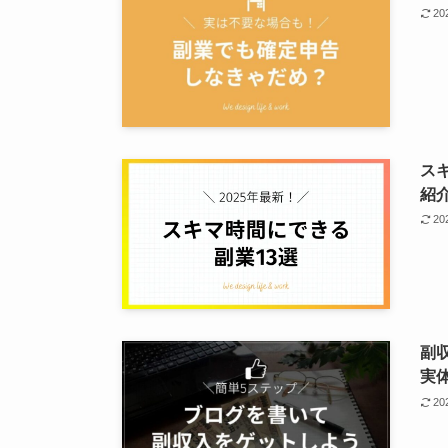
2
ス
紹
2
副
実
2