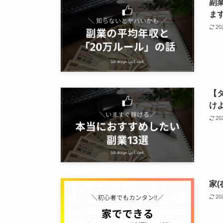
副
ま
2
【
け
2
家
2