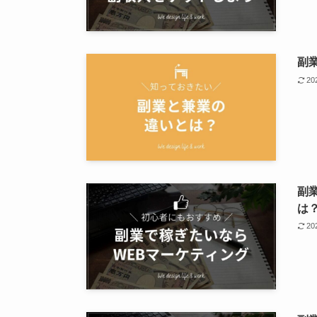
副
2
副
は
2