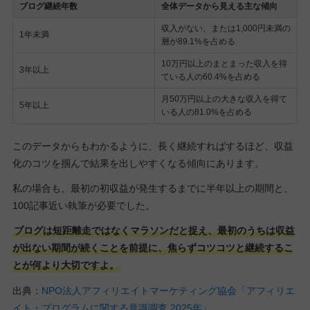
ブログ継続年数
全体データから見える主な傾向
収入がない、または1,000円未満の
1年未満
層が89.1%を占める
10万円以上のまとまった収入を得
3年以上
ている人の60.4%を占める
月50万円以上の大きな収入を得て
5年以上
いる人の81.0%を占める
このデータからもわかるように、長く継続すればするほど、収益
化のコツを掴んで結果を出しやすくなる傾向にあります。
私の場合も、最初の初収益が発生するまでに半年以上の期間と、
100記事近い執筆が必要でした。
ブログは短距離走ではなくマラソンだと捉え、最初のうちは収益
が出ない期間が続くことを前提に、焦らずコツコツと継続するこ
とが何より大切ですよ。
出典：
NPO法人アフィリエイトマーケティング協会「アフィリエ
イト・プログラムに関する意識調査 2025年」