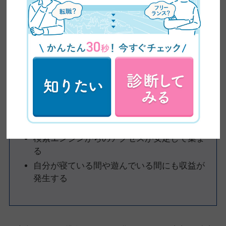
時給や日給のように「働いた時間＝収入」となる仕事と違って、
WEB上に公開した記事は24時間365日休みなく読者を集め続けて
くれますよ。
ブログが資産化するまでの流れとしては、以下のようなステップ
になります。
ブログが資産になるまでの流れ
読者の役に立つ記事をコツコツと書き溜める
検索エンジンからのアクセスが安定して集ま
る
自分が寝ている間や遊んでいる間にも収益が
発生する