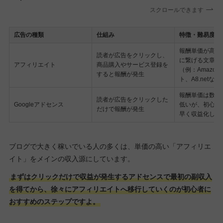
スクロールできます
広告の種類
仕組み
特徴・難易度
報酬単価が高い
読者が広告をクリックし、
に繋げる文章力
アフィリエイト
商品購入やサービス登録を
（例：Amazo
すると報酬が発生
ト、A8.netなど
報酬単価は数円
読者が広告をクリックした
Googleアドセンス
低いが、初心者
だけで報酬が発生
早く収益化しや
ブログで大きく稼いでいる人の多くは、単価の高い「アフィリエ
イト」をメインの収入源にしています。
まずはクリックだけで収益が発生するアドセンスで最初の副収入
を得てから、徐々にアフィリエイトへ移行していくのが初心者に
おすすめのステップですよ。