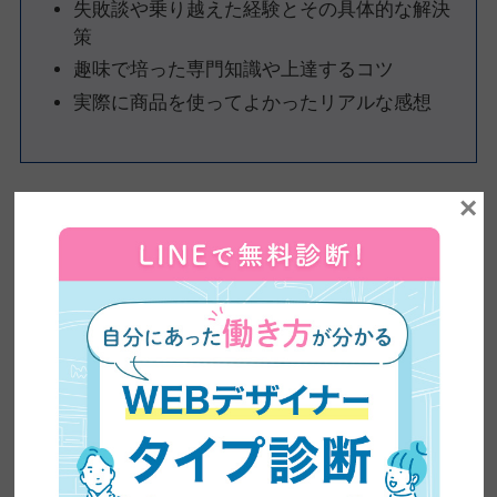
失敗談や乗り越えた経験とその具体的な解決
策
趣味で培った専門知識や上達するコツ
実際に商品を使ってよかったリアルな感想
×
このように、ありのままの体験談が誰かの役に立ち、それが結果
的に収益へと結びつきます。
無理に知らない分野を勉強するのではなく、自分の好きなことや
得意なことを活かして執筆できるため、楽しみながら長く続けら
れるのもブログの醍醐味です。
メリット5：資産になる
ブログを運営する大きな醍醐味は、書き溜めた記事が将来にわた
って収益を生み出す「資産」になることです。