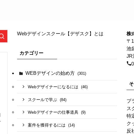
Webデザインスクール【デザスク】とは
株
〒1
池
カテゴリー
J
0
WEBデザインの始め方
(301)
そ
Webデザイナーになるには
(46)
スクールで学ぶ
(84)
プ
ス
Webデザイナーの仕事道具
(9)
日
特
ン
ク
案件を獲得するには
(14)
反