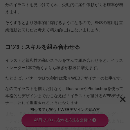
分のイラストを見つけてくれ、受動的に案件依頼がくる確率が増
えます。
そうするとより効率的に稼げるようになるので、SNSの運用は営
業活動と同じだと考えて精力的におこないましょう。
コツ3：スキルを組み合わせる
イラストと親和性の高いスキルを学んで組み合わせると、イラス
トレーター1本で働くよりも稼ぎが格段に増えます。
たとえば、バナーやLPの制作は元々WEBデザイナーの仕事です。
なのでイラストを描くだけなく、IllustratorやPhotoshopを使って
本格的なデザインまでおこなえば「イラストが描けるWEBデザイ
ナー」として重宝されるようになります
初心者でも安心！WEBデザインの始め方
また、LP内の漫画を描くだけでなくデザイン・ライティング・コ
45日でプロになれる方法を公開中
ーディングもできるようになればそもそもLP自体を作れるように
なるので、1本だけで数十万円が稼げるようになるでしょう。