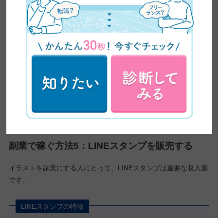
自主制作のイラストを「イラストAC」や「PIXTA」などの画像サ
イトに投稿し、ダウンロードされた件数に応じて報酬を得ている
イラストレーターもいます。
有料イラストを販売できるサイトであれば1枚数千円で販売で
き、無料イラストを掲載するサイトではダウンロード1件につき
約5円の報酬を受け取ることができます。
一度掲載してしまえば後は不労所得的に収入が発生する点は、十
分な魅力と言えるでしょう。
参考：
イラスト副業で稼ぐ【イラストAC】6ヶ月の収入を公開！
副業で稼ぐ方法5：LINEスタンプを販売する
イラストを副業にする人にとって、LINEスタンプは重要な収入源
です。
LINEスタンプの特徴