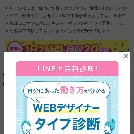
ただしSNSには「仮払い制度」がないため、報酬の未払いなどの
トラブルが後を断ちません。DMで依頼が来たとしても、可能で
あればココナラなどのスキルマーケットのページへ誘導し、そこ
から改めて依頼してもらうようにした方が安全でしょう。
×
絵（イラスト）の副業で稼ぐ方法【自主制作
編】
続いて、クライアントワークではなく自身でオリジナルイラスト
やグッズを販売して稼ぐ方法を紹介していきます。
副業で稼ぐ方法4：画像サイトに投稿する