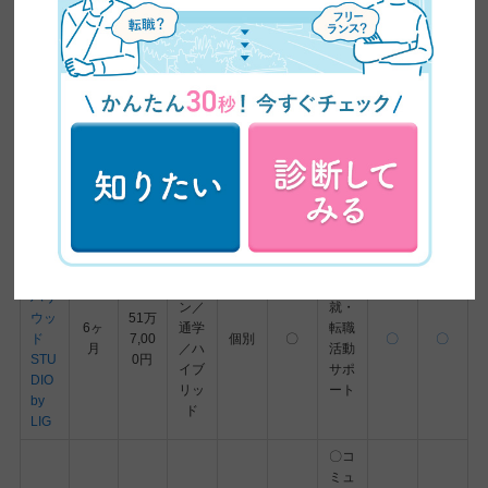
通学
テキ
ト・
12ヶ
～83
個別
〇
〇
〇
／オ
スト
アカ
月
万
ンデ
見放
デミ
5,73
マン
題
ー
6円
ド
1年
△別
◎最
間
途コ
新の
12万
オン
デイ
（サ
ース
動画
9,80
ライ
個別
〇
〇
トラ
ポー
の受
まで
0円
ン
ト期
講が
見放
間）
必要
題
デジ
オン
タル
ライ
〇
ハリ
ン／
就・
ウッ
51万
6ヶ
通学
転職
ド
7,00
個別
〇
〇
〇
月
／ハ
活動
STU
0円
イブ
サポ
DIO
リッ
ート
by
ド
LIG
〇コ
ミュ