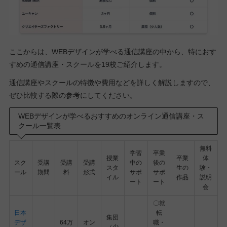
ここからは、WEBデザインが学べる通信講座の中から、特におす
すめの通信講座・スクールを19校ご紹介します。
通信講座やスクールの特徴や費用などを詳しく解説しますので、
ぜひ比較する際の参考にしてください。
WEBデザインが学べるおすすめのオンライン通信講座・ス
クール一覧表
無料
学習
卒業
授業
卒業
体
スク
受講
受講
受講
中の
後の
スタ
生の
験・
ール
期間
料
形式
サポ
サポ
イル
作品
説明
ート
ート
会
〇就
日本
転
集団
デザ
64万
オン
職・