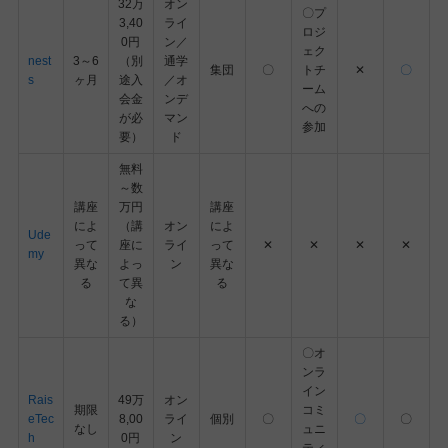
32万
オン
〇プ
3,40
ライ
ロジ
0円
ン／
ェク
nest
3～6
（別
通学
集団
〇
トチ
✕
〇
s
ヶ月
途入
／オ
ーム
会金
ンデ
への
が必
マン
参加
要）
ド
無料
～数
講座
万円
講座
によ
（講
オン
によ
Ude
って
座に
ライ
って
✕
✕
✕
✕
my
異な
よっ
ン
異な
る
て異
る
な
る）
〇オ
ンラ
イン
Rais
49万
オン
期限
コミ
eTec
8,00
ライ
個別
〇
〇
〇
なし
ュニ
h
0円
ン