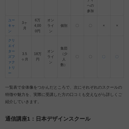
ティ
への
参加
ユー
6万
オン
3ヶ
キャ
4,00
ライ
個別
〇
〇
×
×
月
ン
0円
ン
クリ
エイ
集団
ター
オン
3.5
18万
（少
ズフ
ライ
〇
〇
〇
〇
ヶ月
円
人
ァク
ン
数）
トリ
ー
一覧表で全体像をつかんだところで、次にそれぞれのスクールの
特徴や魅力を、実際に受講した方の口コミも交えながら詳しくご
紹介していきます。
通信講座1：日本デザインスクール