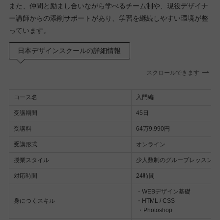
また、仲間と励まし合いながら学べるチーム制や、現役デザイナ
ー講師からの添削サポートがあり、学習を継続しやすい環境が整
っています。
日本デザインスクールの詳細情報
スクロールできます
コース名
入門編
受講期間
45日
受講料
64万9,990円
受講形式
オンライン
授業スタイル
少人数制のグループレッスン
対応時間
24時間
・WEBデザイン基礎
身につくスキル
・HTML / CSS
・Photoshop