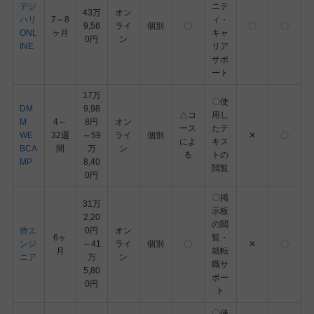
デジ
ニテ
43万
オン
ハリ
7～8
ィ・
9,56
ライ
個別
〇
〇
〇
ONL
ヶ月
キャ
0円
ン
INE
リア
サポ
ート
17万
〇使
DM
9,98
△コ
用し
M
4～
8円
オン
ース
たテ
WE
32週
～59
ライ
個別
✕
〇
によ
キス
BCA
間
万
ン
る
トの
MP
8,40
閲覧
0円
〇掲
31万
示板
2,20
の閲
侍エ
0円
オン
6ヶ
覧・
ンジ
～41
ライ
個別
〇
✕
〇
月
就転
ニア
万
ン
職サ
5,80
ポー
0円
ト
〇使