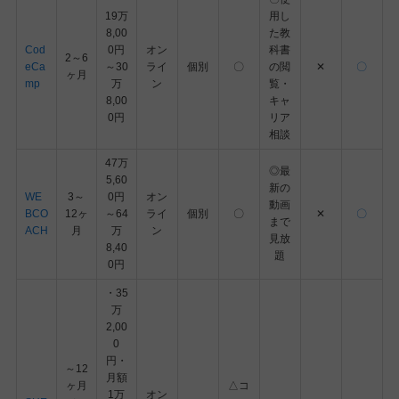
19万
用し
8,00
た教
Cod
0円
オン
科書
2～6
eCa
～30
ライ
個別
〇
の閲
✕
〇
ヶ月
mp
万
ン
覧・
8,00
キャ
0円
リア
相談
47万
◎最
5,60
新の
WE
3～
0円
オン
動画
BCO
12ヶ
～64
ライ
個別
〇
✕
〇
まで
ACH
月
万
ン
見放
8,40
題
0円
・35
万
2,00
0
円・
～12
月額
ヶ月
△コ
1万
オン