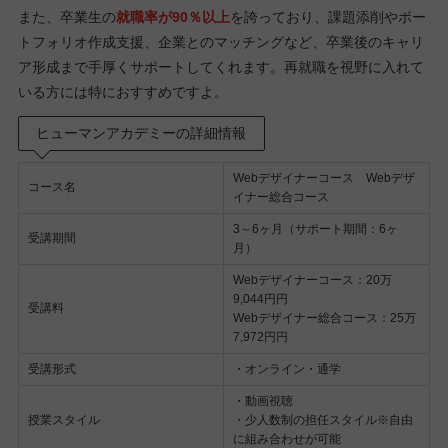
また、卒業生の
就職率が90％以上
を誇っており、課題添削やポー
トフォリオ作成支援、企業とのマッチングなど、卒業後のキャリ
ア形成まで手厚くサポートしてくれます。再就職を視野に入れて
いる方には特におすすめですよ。
ヒューマンアカデミーの詳細情報
Webデザイナーコース Webデザ
コース名
イナー総合コース
3～6ヶ月（サポート期間：6ヶ
受講期間
月）
Webデザイナーコース：20万
9,044円円
受講料
Webデザイナー総合コース：25万
7,972円円
受講形式
・オンライン・通学
・動画視聴
授業スタイル
・少人数制の担任スタイル※自由
に組み合わせが可能