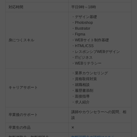
対応時間
平日9時～18時
・デザイン基礎
・Photoshop
・Illustrator
・Figma
身につくスキル
・WEBサイト制作基礎
・HTML/CSS
・レスポンシブWEBデザイン
・ITビジネス
・WEBリテラシー
・業界カウンセリング
・資格取得対策
・就職相談
キャリアサポート
・履歴書添削
・面接指導
・求人紹介
講師やカウンセラーへの質問、相
卒業後のサポート
談
卒業生の作品
✕