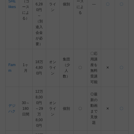
SHE
（コ
ース
6,28
ライ
個別
―
〇
〇
likes
ース
によ
0円
ン
によ
る
～
る）
（別
途入
会金
が必
要）
〇応
集団
用講
18万
オン
Fam
1ヶ
（少
座を
4,80
ライ
〇
✕
〇
m
月
人
無料
0円
ン
数）
受講
可能
12万
◎最
8,00
新の
30～
0円
オン
デジ
動画
180
～29
ライ
個別
〇
✕
〇
ハク
まで
日間
万
ン
見放
8,00
題
0円