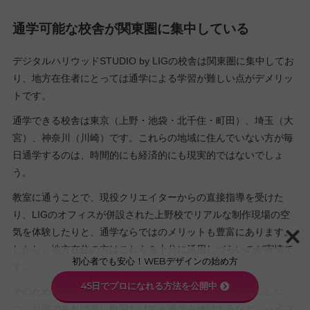
通学可能な校舎が関東圏に集中している
デジタルハリウッドSTUDIO by LIGの校舎は関東圏に集中してお
り、地方在住者にとっては通学による学習が難しい点がデメリッ
トです。
通学できる校舎は東京（上野・池袋・北千住・町田）、埼玉（大
宮）、神奈川（川崎）です。これらの地域に住んでいない方が毎
日通学するのは、時間的にも経済的にも現実的ではないでしょ
う。
教室に通うことで、現役クリエイターからの直接指導を受けた
り、LIGのオフィスが併設された上野校でリアルな制作現場の空
気を体験したりと、通学ならではのメリットも豊富にあります。
しかし、地方在住の方はこれらを十分に活用しづらいのが実情で
初心者でも安心！WEBデザインの始め方
す。
45日でプロになれる方法を公開中
そのため、地方にお住まいの方はオンライン学習を中心にしつ
つ、可能であれば月に数回だけでも通学を検討するなど、ハイブ