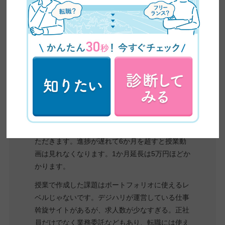
ジオにたくさん通えるような人には見合う金額だ
と思う。
参考：
コエテコ
自分で積極的に動けない人には向いてないと思い
ます。進捗が遅くてもあちらからサポートはして
くれないです。自分で質問・相談して対応してい
ただきます。進捗が遅れて6か月を超すと授業動
画は見れなくなります。1か月延長は5万円ほどか
かります。
授業で作成した課題はポートフォリオに使えるレ
ベルじゃないです。デジハリが運営している仕事
斡旋サイトがあるが、求人数が少なすぎる。正社
員だけでなく業務委託などもあり、転職には使え