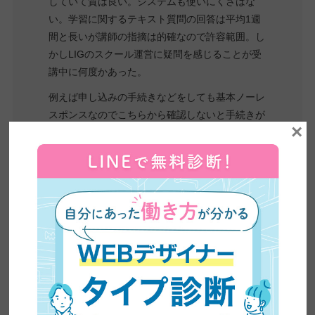
していて質は良い。システムも使いにくさはな
い。学習に関するテキスト質問の回答は平均1週
間と長いが講師の指摘は的確なので許容範囲。し
かしLIGのスクール運営に疑問を感じることが受
講中に何度かあった。
例えば申し込みの手続きなどをしても基本ノーレ
スポンスなのでこちらから確認しないと手続きが
×
受理されているかすら不明で、不安が多い。
不明点の質問へのレスポンスに数日かかったり質
問自体での対応を忘れられていたり、面談日にオ
ンライン会議室で待っていても誰も来ず忘れられ
ていたり、スクールとして顧客対応が少々杜撰で
内部連携もあまりきちんとされていない感覚。
仕事があるためスタジオ通学なし、ライブ授業に
もほとんど家庭の都合で参加できず、という自分
にとっては、運営面の説明やレスポンスの不足を
踏まえると受講料に見合わないという感想。スタ