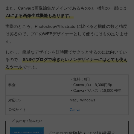
また、Canvaは画像編集がメインであるものの、機能の一部には
AIによる画像生成機能もあります。
実際のところ、PhotoshopやIllustratorに比べると機能の数と精度
は劣るので、プロのWEBデザイナーとして使うにはもの足りませ
ん。
しかし、簡単なデザインを短時間でサクッとするのには向いてい
るので、
SNSやブログで稼ぎたいノンデザイナーにはとても使え
るツール
ですよ。
・無料：0円
料金
・Canvaプロ：8,300円/年
・Canvaビジネス：18,000円/年
対応OS
Mac、Windows
公式サイト
Canva
あわせて読みたい
Canvaの危険性とは？情報漏え