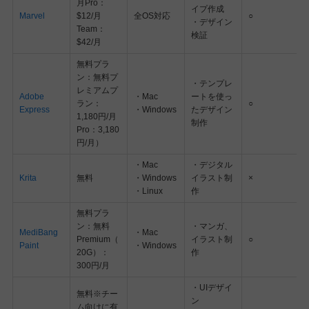
月Pro：
イプ作成
Marvel
$12/月
全OS対応
○
・デザイン
Team：
検証
$42/月
無料プラ
ン：無料プ
・テンプレ
レミアムプ
Adobe
・Mac
ートを使っ
ラン：
○
Express
・Windows
たデザイン
1,180円/月
制作
Pro：3,180
円/月）
・Mac
・デジタル
Krita
無料
・Windows
イラスト制
×
・Linux
作
無料プラ
ン：無料
・マンガ、
MediBang
・Mac
Premium（
イラスト制
○
Paint
・Windows
20G）：
作
300円/月
・UIデザイ
無料※チー
ン
ム向けに有