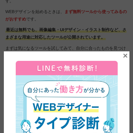
す。
WEBデザインを始めるときは、
まず無料ツールから使ってみるの
がおすすめ
です。
最近は無料でも、画像編集・UIデザイン・イラスト制作など、さ
まざまな用途に対応したツールが公開されています。
まずは気になるツールを試してみて、自分に合ったものを見つけ
×
てみましょう。
ツール名
プラン
得意な分野
無料：0円
・SNS、ブログ用画
Canvaプロ：8,300円/
像
Canva
年
・サムネイル、アイ
Canvaビジネス：
キャッチ
18,000円/年
スターター：0円
プロフェッショナ
ル：450円/月〜
・UIデザイン
Figma
ビジネス：750円/
・WEBサイト設計
月〜