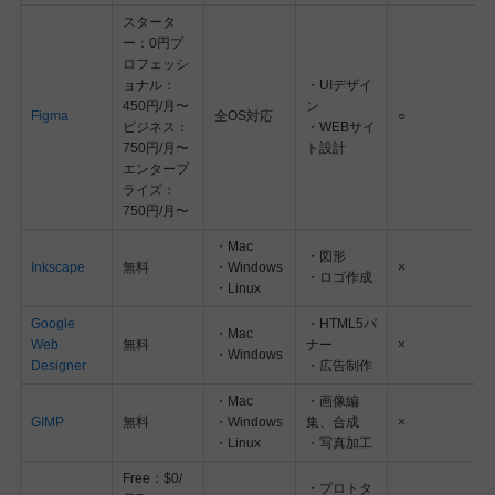
スタータ
ー：0円プ
ロフェッシ
ョナル：
・UIデザイ
450円/月〜
ン
Figma
全OS対応
○
ビジネス：
・WEBサイ
750円/月〜
ト設計
エンタープ
ライズ：
750円/月〜
・Mac
・図形
Inkscape
無料
・Windows
×
・ロゴ作成
・Linux
Google
・HTML5バ
・Mac
Web
無料
ナー
×
・Windows
Designer
・広告制作
・Mac
・画像編
GIMP
無料
・Windows
集、合成
×
・Linux
・写真加工
Free：$0/
・プロトタ