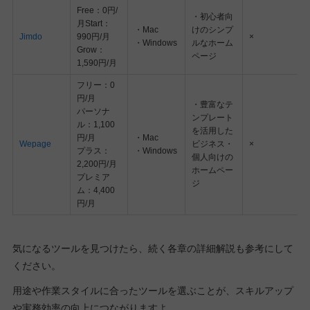
Free：0円/
・初心者向
月Start：
・Mac
けのシンプ
Jimdo
990円/月
×
・Windows
ルなホーム
Grow：
ページ
1,590円/月
フリー：0
円/月
・豊富なテ
パーソナ
ンプレート
ル：1,100
を活用した
円/月
・Mac
Wepage
ビジネス・
×
プラス：
・Windows
個人向けの
2,200円/月
ホームペー
プレミア
ジ
ム：4,400
円/月
気になるツールを見つけたら、続く各章の詳細解説も参考にして
ください。
用途や作業スタイルに合ったツールを選ぶことが、スキルアップ
や実務効率の向上につながりますよ。