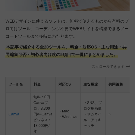
WEBデザインに使えるソフトは、無料で使えるものから有料のプ
ロ向けツール、コーディング不要でWEBサイトを構築できるノー
コードツールまで多岐にわたります。
本記事で紹介する全20ツールを、料金・対応OS・主な用途・共
同編集可否・初心者向け度の5項目で一覧にまとめました。
スクロールできます
ツール名
料金
対応OS
主な用途
共同編集
無料：0円
Canvaプ
・SNS、ブ
ロ：8,300
ログ用画像
・Mac
Canva
円/年Canva
・サムネイ
○
・Windows
ビジネス：
ル、アイキ
18,000円/
ャッチ
年