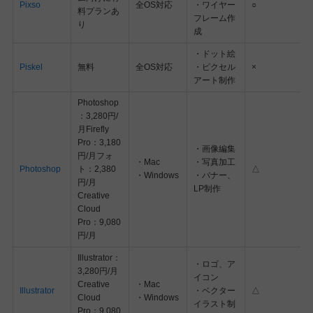
Pixso
全OS対応
・ワイヤー
○
料プランあ
フレーム作
り
成
・ドット絵
Piskel
無料
全OS対応
・ピクセル
×
アート制作
Photoshop
：3,280円/
月Firefly
Pro：3,180
・画像編集
円/月フォ
・Mac
・写真加工
Photoshop
ト：2,380
△
・Windows
・バナー、
円/月
LP制作
Creative
Cloud
Pro：9,080
円/月
Illustrator：
・ロゴ、ア
3,280円/月
イコン
Creative
・Mac
Illustrator
・ベクター
△
Cloud
・Windows
イラスト制
Pro：9,080