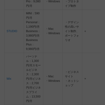
Pro：9,080
・Windows
・プロトタ
円/月
イプ制作
MINI：590
円/月
Personal：
・デザイン
1,190円/月
性の高いサ
・Mac
STUDIO
Business：
イト制作、
○
・Windows
3,980円/月
ポートフォ
Business
リオ
Plus：
9,980円/月
パーソナ
ル：1,300
円/月スモー
ルビジネ
・ビジネス
ス：2,300
・Mac
サイト
Wix
円/月ビジネ
×
・Windows
・ネットシ
ス：2,700
ョップ
円/月ビジネ
スプライ
ム：13,500
円/月