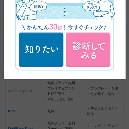
エンタープライズ：
750円/月〜
・図形
Inkscape
無料
・ロゴ作成
Google Web
・HTML5バナー
無料
Designer
・広告制作
・画像編集、合成
GIMP
無料
・写真加工
Free：$0/月
・プロトタイプ作成
Marvel
Pro：$12/月
・デザイン検証
Team：$42/月
無料プラン：無料
プレミアムプラン：
・テンプレートを使
Adobe Express
1,180円/月
ったデザイン制作
Pro：3,180円/月
・デジタルイラスト
Krita
無料
制作
無料プラン：無料
・マンガ、イラスト
MediBang Paint
Premium（20G）：