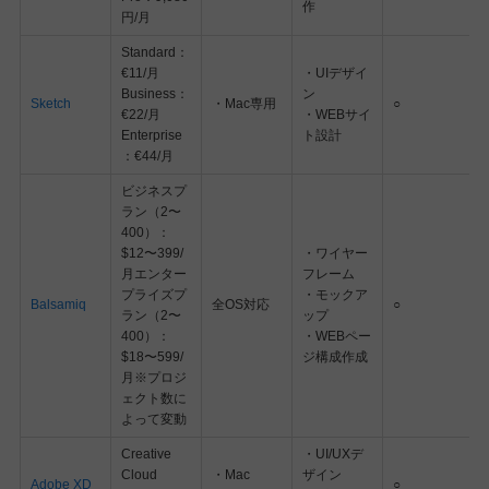
作
円/月
Standard：
€11/月
・UIデザイ
Business：
ン
Sketch
・Mac専用
○
€22/月
・WEBサイ
Enterprise
ト設計
：€44/月
ビジネスプ
ラン（2〜
400）：
$12〜399/
・ワイヤー
月エンター
フレーム
プライズプ
・モックア
Balsamiq
全OS対応
○
ラン（2〜
ップ
400）：
・WEBペー
$18〜599/
ジ構成作成
月※プロジ
ェクト数に
よって変動
Creative
・UI/UXデ
Cloud
・Mac
ザイン
Adobe XD
○