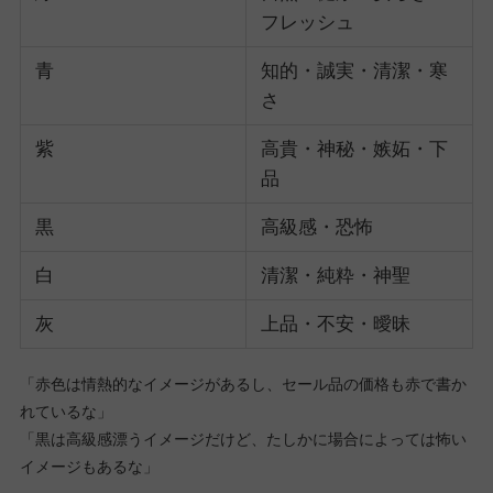
フレッシュ
青
知的・誠実・清潔・寒
さ
紫
高貴・神秘・嫉妬・下
品
黒
高級感・恐怖
白
清潔・純粋・神聖
灰
上品・不安・曖昧
「赤色は情熱的なイメージがあるし、セール品の価格も赤で書か
れているな」
「黒は高級感漂うイメージだけど、たしかに場合によっては怖い
イメージもあるな」