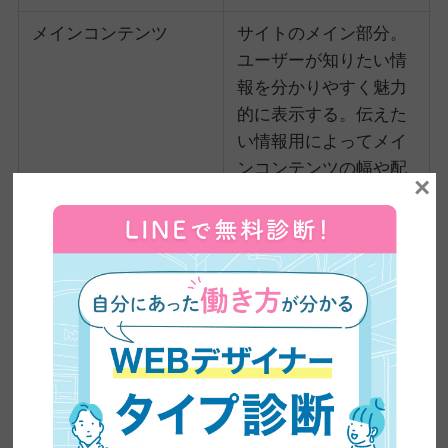
メインコンテンツ
サイトのメイン部分。
ユーザーが知りたい情
報を分かりやすく魅力
的に表示する。伝えた
い情報用によってメイ
ンコンテンツの幅や配
×
置を変えていくことが
大切。
サイドバー
メインコンテンツの横
に配置することで、サ
イト内の回遊をサポー
トする役割を持つ。
フッター
サイトを見終えたユー
ザーに対して次の行動
を促進する役割を持