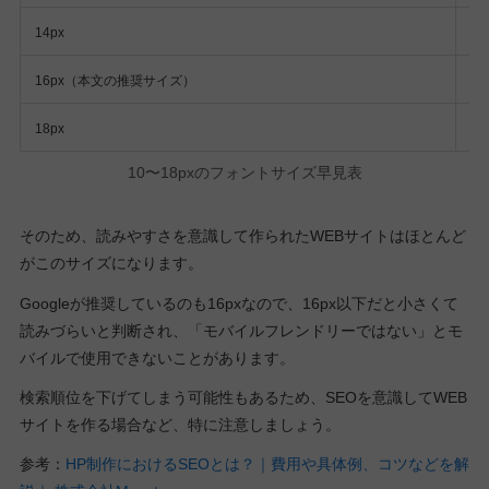
こ
14px
こ
16px（本文の推奨サイズ）
こ
18px
10〜18pxのフォントサイズ早見表
そのため、読みやすさを意識して作られたWEBサイトはほとんど
がこのサイズになります。
Googleが推奨しているのも16pxなので、16px以下だと小さくて
読みづらいと判断され、「モバイルフレンドリーではない」とモ
バイルで使用できないことがあります。
検索順位を下げてしまう可能性もあるため、SEOを意識してWEB
サイトを作る場合など、特に注意しましょう。
参考：
HP制作におけるSEOとは？｜費用や具体例、コツなどを解