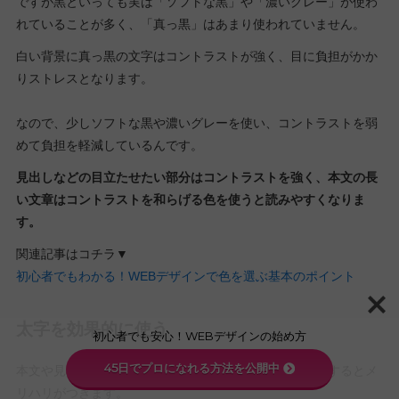
ですが黒といっても実は「ソフトな黒」や「濃いグレー」が使わ
れていることが多く、「真っ黒」はあまり使われていません。
白い背景に真っ黒の文字はコントラストが強く、目に負担がかか
りストレスとなります。
なので、少しソフトな黒や濃いグレーを使い、コントラストを弱
めて負担を軽減しているんです。
見出しなどの目立たせたい部分はコントラストを強く、本文の長
い文章はコントラストを和らげる色を使うと読みやすくなりま
す。
関連記事はコチラ▼
初心者でもわかる！WEBデザインで色を選ぶ基本のポイント
太字を効果的に使う
初心者でも安心！WEBデザインの始め方
45日でプロになれる方法を公開中
本文や見出しの中で強調したいものがある場合、太字にするとメ
リハリがつきます。