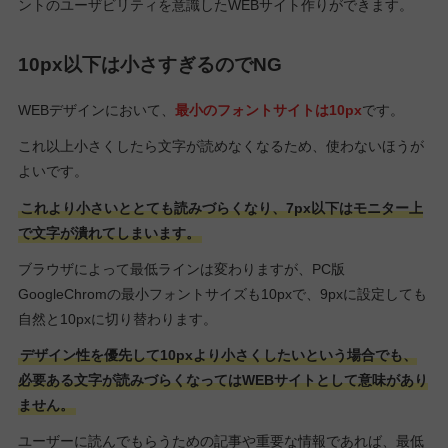
ントのユーザビリティを意識したWEBサイト作りができます。
10px以下は小さすぎるのでNG
WEBデザインにおいて、
最小のフォントサイトは10px
です。
これ以上小さくしたら文字が読めなくなるため、使わないほうが
よいです。
これより小さいととても読みづらくなり、7px以下はモニター上
で文字が潰れてしまいます。
ブラウザによって最低ラインは変わりますが、PC版
GoogleChromの最小フォントサイズも10pxで、9pxに設定しても
自然と10pxに切り替わります。
デザイン性を優先して10pxより小さくしたいという場合でも、
必要ある文字が読みづらくなってはWEBサイトとして意味があり
ません。
ユーザーに読んでもらうための記事や重要な情報であれば、最低