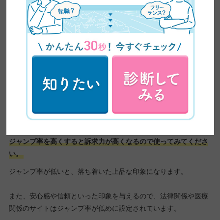
ジャンプ率が高いと、メリハリがつき、レイアウト次第ではダイ
ナミックで躍動感溢れる印象を与えることもできます。
若い人向けのサイトなどでは、ジャンプ率を高めにしてメリハリ
をつけたデザインもよく見かけます。
インパクトが強くなるので、読者の視線は本文よりも見出しに集
中します。
見出し以外にも明確に伝えたいポイントとなる箇所がある場合、
ジャンプ率を高くすると訴求力が高くなるので使ってみてくださ
い。
ジャンプ率が低いと、落ち着いた上品な印象になります。
また、安心感や信頼といった印象を与えるので、法律関係や医療
関係のサイトはジャンプ率が低めに設定されています。