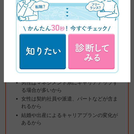
50代
636万円
124万円
参照：
求人ボックス
40代では男性と女性で平均年収に150万円、賞与は2倍近い差があ
ります。考えられる理由は次のとおりです。
男性はマネジメント系にキャリアアップす
る場合が多いから
女性は契約社員や派遣、パートなどが含ま
れるから
結婚や出産によるキャリアプランの変化が
あるから