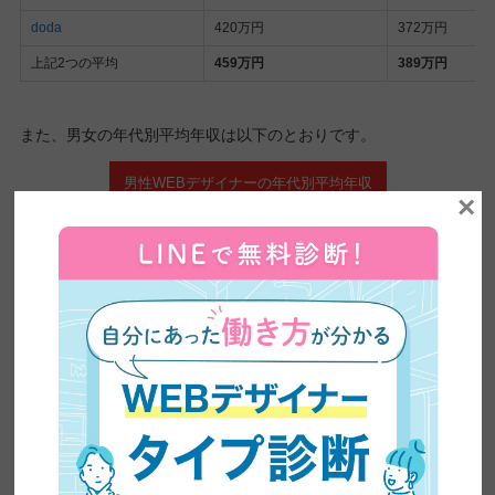
doda
420万円
372万円
上記2つの平均
459万円
389万円
また、男女の年代別平均年収は以下のとおりです。
男性WEBデザイナーの年代別平均年収
×
女性WEBデザイナーの年代別平均年収
スクロールできます
年代
平均年収
賞与
20代
329万円
34万円
30代
467万円
67万円
40代
560万円
81万円