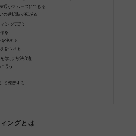
思疎通がスムーズにできる
アの選択肢が広がる
ディング言語
を作る
ルを決める
に動きをつける
を学ぶ方法3選
ルに通う
して練習する
ディングとは