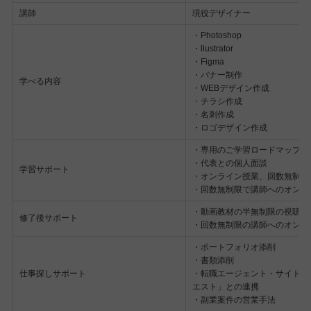
講師
現役デザイナー
・Photoshop
・llustrator
・Figma
・バナー制作
学べる内容
・WEBデザイン作成
・チラシ作成
・名刺作成
・ロゴデザイン作成
・専用のご学習ロードマップ作
・代表との個人面談
学習サポート
・オンライン授業、回数無制限
・回数無制限で講師へのオンラ
・動画教材の半無制限の視聴権
修了後サポート
・回数無制限の講師へのオンラ
・ポートフォリオ添削
・書類添削
仕事探しサポート
・転職エージェント・サイト紹
エスト」との連携
・副業案件の営業手法