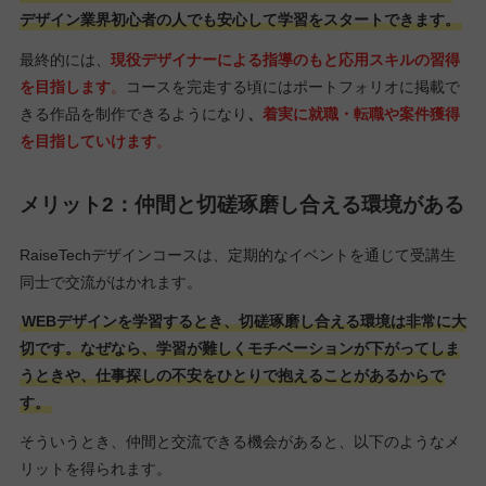
デザイン業界初心者の人でも安心して学習をスタートできます。
最終的には、
現役デザイナーによる指導のもと応用スキルの習得
を目指します
。
コースを完走する頃にはポートフォリオに掲載で
きる作品を制作できるようになり
、
着実に就職・転職や案件獲得
を目指していけます
。
メリット2：仲間と切磋琢磨し合える環境がある
RaiseTechデザインコースは、定期的なイベントを通じて受講生
同士で交流がはかれます。
WEBデザインを学習するとき、切磋琢磨し合える環境は非常に大
切です。なぜなら、学習が難しくモチベーションが下がってしま
うときや、仕事探しの不安をひとりで抱えることがあるからで
す。
そういうとき、仲間と交流できる機会があると、以下のようなメ
リットを得られます。