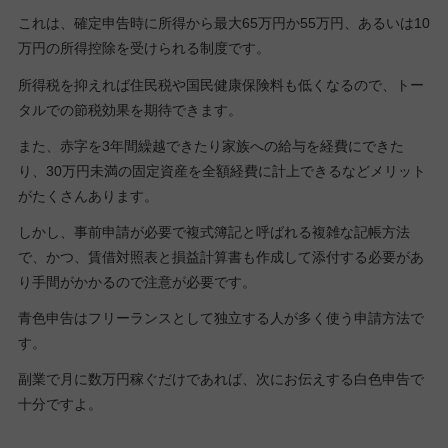
これは、確定申告時に所得から最大65万円か55万円、あるいは10
万円の所得控除を受けられる制度です。
所得税を抑えれば住民税や国民健康保険料も低くなるので、トー
タルでの節税効果を期待できます。
また、赤字を3年間繰越できたり家族への給与を経費にできた
り、30万円未満の固定資産を全額経費に計上できるなどメリット
がたくさんあります。
しかし、事前申請が必要で複式簿記と呼ばれる複雑な記帳方法
で、かつ、賃借対照表と損益計算書も作成して添付する必要があ
り手間がかかるので注意が必要です。
青色申告はフリーランスとして独立する人が多く使う申請方法で
す。
副業で月に数万円稼ぐだけであれば、次にお伝えする白色申告で
十分ですよ。