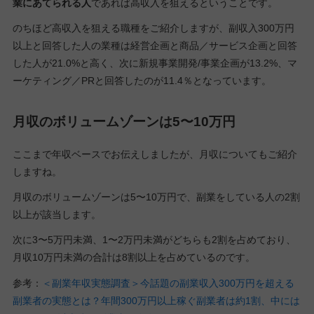
業にあてられる人
であれば高収入を狙えるということです。
のちほど高収入を狙える職種をご紹介しますが、副収入300万円
以上と回答した人の業種は経営企画と商品／サービス企画と回答
した人が21.0%と高く、次に新規事業開発/事業企画が13.2%、マ
ーケティング／PRと回答したのが11.4％となっています。
月収のボリュームゾーンは5〜10万円
ここまで年収ベースでお伝えしましたが、月収についてもご紹介
しますね。
月収のボリュームゾーンは5〜10万円で、副業をしている人の2割
以上が該当します。
次に3〜5万円未満、1〜2万円未満がどちらも2割を占めており、
月収10万円未満の合計は8割以上を占めているのです。
参考：
＜副業年収実態調査＞今話題の副業収入300万円を超える
副業者の実態とは？年間300万円以上稼ぐ副業者は約1割、中には