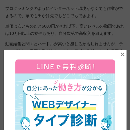
プログラミングのようにインターネット環境がなくても作業がで
きるので、家でも出かけ先でもどこでもできます。
単価は安いものだと5000円かそれ以下、高いレベルの動画であれ
ば10万円以上の案件もあり、自分次第で高収入を狙えます。
動画編集と聞くとハードルが高いと感じるかもしれませんが、テ
ロップ入れや動画を繋ぎ合わせるなど簡単な作業でも、複数案件
×
をこなせば月5万円稼ぐのも難しくはありません。
あわせて読みたい
動画編集の副業は稼げる？未経験
からの始め方や案件獲得の方法も
紹介