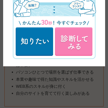
サクッと副業で稼ぎたい方にはおすすめしません。
ですが、
今もアフィリエイトで稼いでいる人がいるのも事実
。
一攫千金も狙えるので、取り組む価値はあると思いますよ。
実際、アフィリエイトに挑戦するとこんなメリットがあります。
アフィリエイトのメリット
未経験でも気軽に始められる（初期投資はほ
ぼ不要）
パソコンひとつで場所を選ばず仕事できる
本業や趣味で得た知識やスキルを活かせる
WEB系のスキルが身に付く
自分のサイトを育てて行く楽しみがある