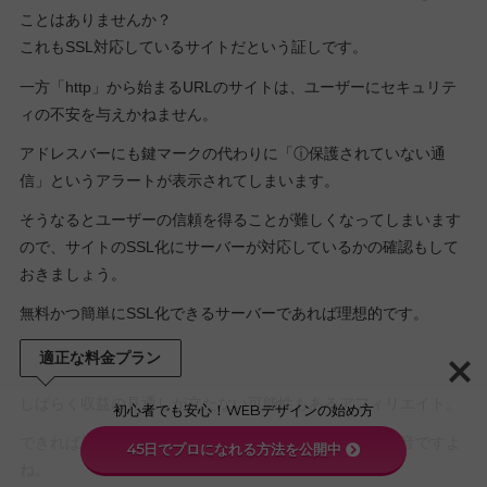
ことはありませんか？
これもSSL対応しているサイトだという証しです。
一方「http」から始まるURLのサイトは、ユーザーにセキュリテ
ィの不安を与えかねません。
アドレスバーにも鍵マークの代わりに「ⓘ保護されていない通
信」というアラートが表示されてしまいます。
そうなるとユーザーの信頼を得ることが難しくなってしまいます
ので、サイトのSSL化にサーバーが対応しているかの確認もして
おきましょう。
無料かつ簡単にSSL化できるサーバーであれば理想的です。
適正な料金プラン
しばらく収益の見通しが立たない可能性もあるアフィリエイト。
初心者でも安心！WEBデザインの始め方
できれば初期費用や運用費用を少しでも抑えたいのが本音ですよ
45日でプロになれる方法を公開中
ね。