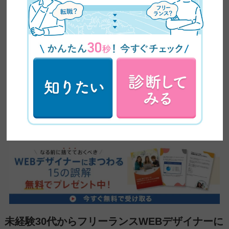
転職後も常に学び続ける姿勢をもつ
WEBデザイナーは常に学び続ける姿勢を持つことが大切です。
IT業界はトレンドの移り変わりが激しい業界で、日々新しい技術
が誕生しデザインツールも年々進化しているからです。
最新のトレンドや技術を学習して自分のものにすることで、自分
自身の市場価値を高めることにつながるでしょう。仕事と勉強の
両立は大変ではありますが、WEBデザイナーとして成功したキャ
リアを積むためにも頑張ることが必要です。
未経験30代からフリーランスWEBデザイナーに