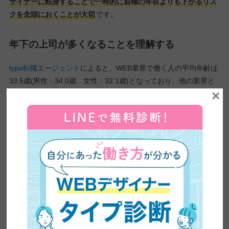
ザイナーに転身することで一時的に前職の年収よりも下がるリス
クを念頭におくことが大切
です。
年下の上司が多くなることを理解する
type転職エージェント
によると、WEB業界で働く人の平均年齢は
33.5歳(男性：34.0歳 女性：32.1歳)となっており、他の業界と
×
比較すると年齢が低いです。
制作会社によっては、20代の社員がリーダーやチーフとして活躍
している会社もあります。
そのため、
30代未経験者がWEBデザイナーとして転職した場
合、同年代は管理職で同僚が20代ばかりであるということも少な
くありません。
その点をあらかじめ理解して入社しないと、他の社員とのコミュ
ニケーションが上手くいかなかったり、モチベーションが保てな
くなるということが起こるので、十分注意しましょう。