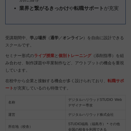
業界と繋がるきっかけ
や
転職サポート
が充実
受講期間中、
学ぶ場所
（
通学
／
オンライン
）を自由に設計できる
スクールです。
セミナー形式の
ライブ授業
と
個別トレーニング
（添削指導）を組
み合わせ、制作課題や卒業制作など、アウトプットの機会を重視
しています。
在校中から企業と接触する機会が多く設けられており、
転職サポ
ート
が充実しているのも特徴です。
デジタルハリウッドSTUDIO Web
名称
デザイナー専攻
運営
デジタルハリウッド株式会社
STUDIO福島（福島市）＊その他
所在地（校舎）
全国の校舎を利用できる