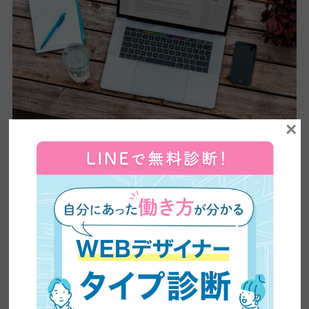
×
ここからは福島で学べるWEBデザインスクールを10校ご紹介して
いきます。
＊それぞれの詳細とスクール特性とマッチするタイプについては
次項で紹介しています。
スクロールできます
個別
指導
コー
転
受講
受講
受講
デザ
or グ
講師
ディ
サ
形式
期間
料
イン
ルー
ング
ー