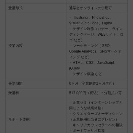
受講形式
通学とオンラインの併用可
・ Illustrator、Photoshop、
VisualStudioCode、Figma
・デザイン制作（バナー、ライン
ディングページ、WEBサイト、ロ
ゴ など）
授業内容
・マーケティング（ SEO、
Google Analytics、SNSマーケテ
ィング など）
・HTML、CSS、JavaScript、
jQuery
・デザイン概論 など
受講期間
6ヶ月（卒業制作2ヶ月含む）
受講料
517,000円（税込）＊分割払い可
・企業ゼミ（インターンシップと
同じような就業体験）
・クリエイターズオーディション
サポート体制
（企業採用担当者にプレゼン）
・キャリアカウンセラーへの相談
・ポートフォリオ指導