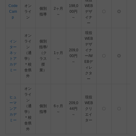
Code
オン
198,0
WEB
個別
2ヶ月
Cam
ライ
00円
デザ
〇
◎
指導
～
p
ン
～
イナ
ー
現役
オン
WEB
イン
ライ
個別
デザ
ター
ン
指導/
209,0
イナ
ネッ
（通
（ク
1ヶ月
00円
ー/W
〇
◎
トア
学）
ラス
～
～
EBデ
カデ
＊校
授
ィレ
ミー
舎県
業）
クタ
外
ー
オン
ライ
ヒュ
現役
ン
ーマ
209,0
WEB
（通
個別
6ヶ月
ンア
44円
クリ
〇
〇
学）
指導
～
カデ
～
エイ
＊校
ミー
ター
舎県
外