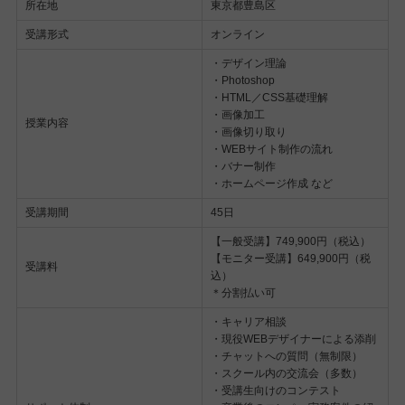
所在地
東京都豊島区
受講形式
オンライン
・デザイン理論
・Photoshop
・HTML／CSS基礎理解
・画像加工
授業内容
・画像切り取り
・WEBサイト制作の流れ
・バナー制作
・ホームページ作成 など
受講期間
45日
【一般受講】749,900円（税込）
【モニター受講】649,900円（税
受講料
込）
＊分割払い可
・キャリア相談
・現役WEBデザイナーによる添削
・チャットへの質問（無制限）
・スクール内の交流会（多数）
・受講生向けのコンテスト