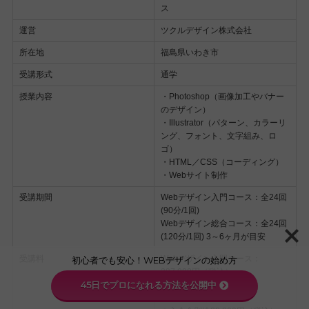
ス
運営
ツクルデザイン株式会社
所在地
福島県いわき市
受講形式
通学
授業内容
・Photoshop（画像加工やバナー
のデザイン）
・Illustrator（パターン、カラーリ
ング、フォント、文字組み、ロ
ゴ）
・HTML／CSS（コーディング）
・Webサイト制作
受講期間
Webデザイン入門コース：全24回
(90分/1回)
Webデザイン総合コース：全24回
(120分/1回) 3～6ヶ月が目安
受講料
Webデザイン入門コース：
初心者でも安心！WEBデザインの始め方
297,000円（税込）
45日でプロになれる方法を公開中
Webデザイン総合コース：
396,000円（税込）