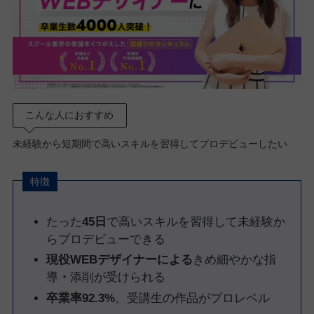
こんな人におすすめ
未経験から短期間で高いスキルを習得してプロデビューしたい
特徴
たった
45日
で高いスキルを習得して未経験か
らプロデビューできる
現役WEBデザイナーによる
きめ細やかな指
導
・
添削が受けられる
卒業率92.3%
。受講生の作品がプロレベル