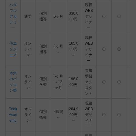
ハタ
現役
フル
WEB
個別
330,0
アカ
通学
6ヶ月
デザ
〇
〇
指導
00円
デミ
イナ
ー
ー
現役
侍エ
オン
165,0
WEB
個別
1ヶ月
ンジ
ライ
00円
デザ
〇
◎
指導
～
ニア
ン
～
イナ
ー
専属
本気
オン
6ヶ月
学習
のパ
個別
198,0
ライ
～12
アシ
〇
〇
ソコ
学習
00円
ン
ヶ月
スタ
ン塾
ント
現役
Tech
オン
284,9
WEB
個別
4週間
Acad
ライ
00円
デザ
〇
〇
指導
～
emy
ン
～
イナ
ー
現役