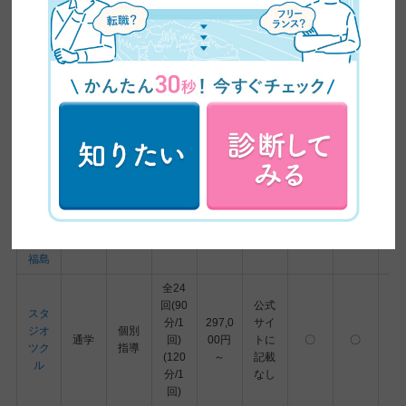
プ
日本
チー
現役
デザ
オン
ム制
WEB
749,9
イン
ライ
グル
45日
デザ
◎
△
00円
スク
ン
ープ
イナ
ール
学習
ー
デジ
タル
個別
現役
ハリ
通学
指導/
WEB
ウッ
オン
517,0
クラ
6ヶ月
クリ
〇
◎
ド
ライ
00円
ス授
エイ
STU
ン
業
ター
DIO
福島
全24
回(90
公式
スタ
分/1
297,0
サイ
ジオ
個別
通学
回)
00円
トに
〇
〇
ツク
指導
(120
～
記載
ル
分/1
なし
回)