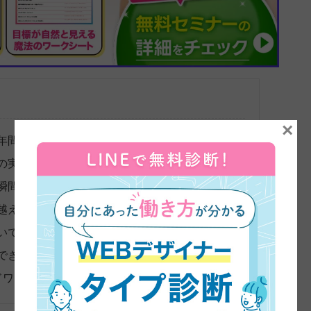
×
年間は職業訓練校に
の実績だった
瞬間！講師からのアドバイスに救われた
越えられた！
いで案件受注！偶然の繋がりで掴めたチャンス
できる仕事仲間に！
ドワーカー