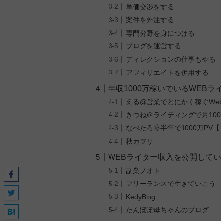
単価交渉をする
案件を外注する
専門分野を身につける
ブログを運営する
ディレクションの仕事もやる
アフィリエイトを併用する
年収1000万稼いでいるWEBラ
える@営業でとにかく稼ぐWe
きつね＠ライティングで月100
なべたろ🌞半年で1000万PV
秋カヲリ
WEBライター収入を公開して
副業ノオト
フリーランスで生きていこう
KedyBlog
たんぽぽ母ちゃんのブログ