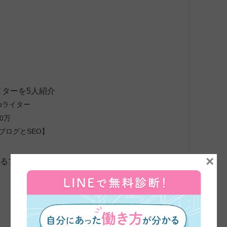
イターを5人紹介
bライター
0万
【ブログとSEO】
×
いるブログ