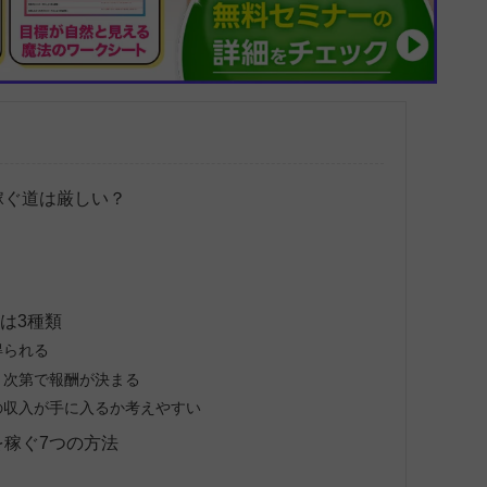
を稼ぐ道は厳しい？
は3種類
得られる
り次第で報酬が決まる
の収入が手に入るか考えやすい
を稼ぐ7つの方法