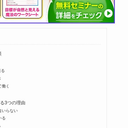
類
獲る
ぶ
て働く
る3つの理由
はいらない
いる
る