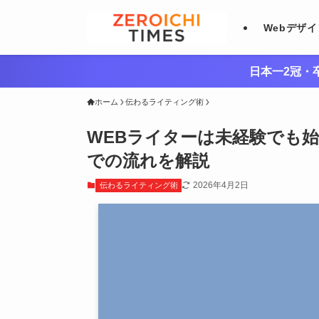
Webデザ
日本一2冠・卒
ホーム
伝わるライティング術
WEBライターは未経験でも
での流れを解説
2026年4月2日
伝わるライティング術