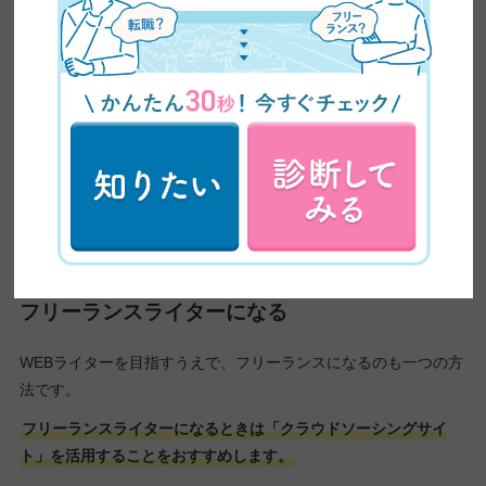
高卒向け就職サイト
就活サイトはエージェントと異なり、担当者がつ
かないため自分のペースで進められます。
ハローワーク
高卒者が仕事を探す場合に、ハローワークも有効
な手段です。少しでも多くの求人に出会いたい場
合はハローワークを検討してみてください。
確実にスキルを身につけたい！という方は、会社に就職すること
をおすすめします。
フリーランスライターになる
WEBライターを目指すうえで、フリーランスになるのも一つの方
法です。
フリーランスライターになるときは「クラウドソーシングサイ
ト」を活用することをおすすめします。