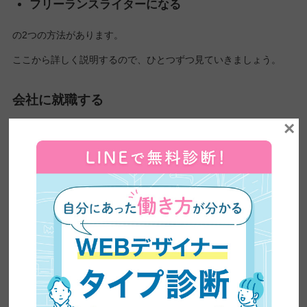
フリーランスライターになる
の2つの方法があります。
ここから詳しく説明するので、ひとつずつ見ていきましょう。
会社に就職する
×
実際に会社に就職することで、確実な知識や経験を積めます。
「高卒で就職できるの？」と思うかもしれませんが、最初にもお
伝えしたとおり学歴は関係ありません。
求人を探す際は、次の方法で探すのが一般的です。
就職エージェント
就職エージェントを利用すると、求人の紹介だけ
でなく応募書類の添削などのサポートまでおこな
ってくれます。