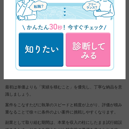
独学でWEBライターになった私が
本気でおすすめする勉強法3選
ステップ2：副業から始めて経験と実績を重ねる
スキルの基礎を習得したら、副業として実際の案件をこなしなが
ら経験と実績を重ねましょう。
クラウドソーシングに登録し、小さな案件から応募するのが定番
のルートです。
最初は単価よりも「実績を積むこと」を優先し、丁寧な納品を意
識しましょう。
案件をこなすたびに執筆のスピードと精度が上がり、評価が積み
重なることで徐々に条件のよい案件に挑戦しやすくなります。
副業として取り組む期間は、本業を収入の柱にしたまま試行錯誤