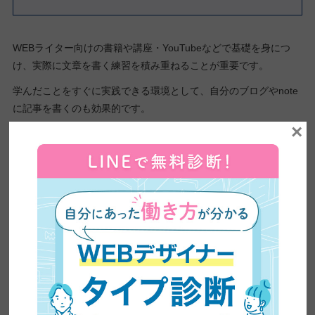
WEBライター向けの書籍や講座・YouTubeなどで基礎を身につ
け、実際に文章を書く練習を積み重ねることが重要です。
学んだことをすぐに実践できる環境として、自分のブログやnote
に記事を書くのも効果的です。
×
読まれることを意識して書くだけで、文章力と構成力が自然に鍛
えられます。
インプットしたことをすぐ実践に移す習慣が、スキルの定着を大
きく早めますよ。
スキルは一度身につけると資産として積み上がります。
最初の数ヵ月を「学びと練習の期間」と割り切り、焦らず基礎を
固めることが長期的な収入アップへの近道です。
独学でWEBライティングを学ぶ方法について詳しくはこちら
あわせて読みたい