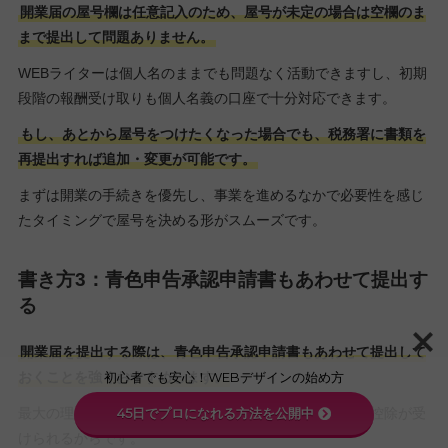
開業届の屋号欄は任意記入のため、屋号が未定の場合は空欄のま
まで提出して問題ありません。
WEBライターは個人名のままでも問題なく活動できますし、初期
段階の報酬受け取りも個人名義の口座で十分対応できます。
もし、あとから屋号をつけたくなった場合でも、税務署に書類を
再提出すれば追加・変更が可能です。
まずは開業の手続きを優先し、事業を進めるなかで必要性を感じ
たタイミングで屋号を決める形がスムーズです。
書き方3：青色申告承認申請書もあわせて提出す
る
開業届を提出する際は、青色申告承認申請書もあわせて提出して
おくことを強くおすすめします。
初心者でも安心！WEBデザインの始め方
最大の理由は、青色申告を選ぶことで最大65万円の特別控除が受
45日でプロになれる方法を公開中
けられるからです。