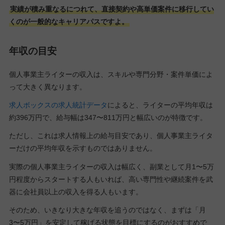
実績が積み重なるにつれて、直接契約や高単価案件に移行してい
くのが一般的なキャリアパスですよ。
年収の目安
個人事業主ライターの収入は、スキルや専門分野・案件単価によ
って大きく異なります。
求人ボックスの求人統計データ
によると、ライターの平均年収は
約396万円で、給与幅は347〜811万円と幅広いのが特徴です。
ただし、これは求人情報上の給与目安であり、個人事業主ライタ
ーだけの平均年収を示すものではありません。
実際の個人事業主ライターの収入は幅広く、副業として月1〜5万
円程度からスタートする人もいれば、高い専門性や継続案件を武
器に会社員以上の収入を得る人もいます。
そのため、いきなり大きな年収を追うのではなく、まずは「月
3〜5万円」を安定して稼げる状態を目標にするのがおすすめで