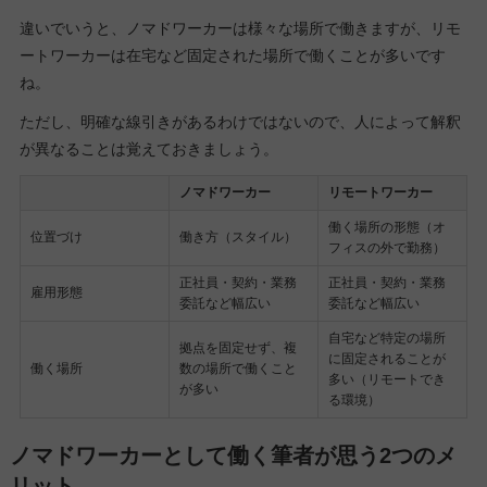
違いでいうと、ノマドワーカーは様々な場所で働きますが、リモ
ートワーカーは在宅など固定された場所で働くことが多いです
ね。
ただし、明確な線引きがあるわけではないので、人によって解釈
が異なることは覚えておきましょう。
ノマドワーカー
リモートワーカー
働く場所の形態（オ
位置づけ
働き方（スタイル）
フィスの外で勤務）
正社員・契約・業務
正社員・契約・業務
雇用形態
委託など幅広い
委託など幅広い
自宅など特定の場所
拠点を固定せず、複
に固定されることが
働く場所
数の場所で働くこと
多い（リモートでき
が多い
る環境）
ノマドワーカーとして働く筆者が思う2つのメ
リット