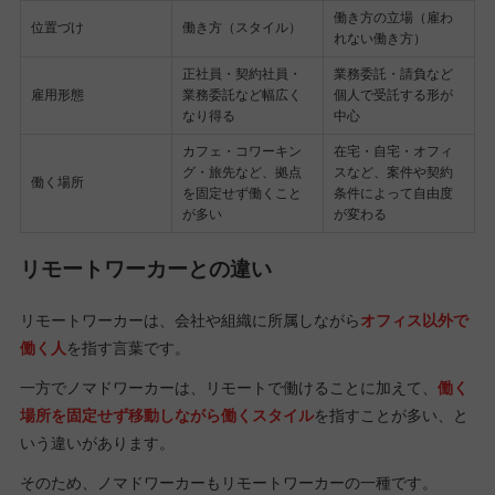
働き方の立場（雇わ
位置づけ
働き方（スタイル）
れない働き方）
正社員・契約社員・
業務委託・請負など
雇用形態
業務委託など幅広く
個人で受託する形が
なり得る
中心
カフェ・コワーキン
在宅・自宅・オフィ
グ・旅先など、拠点
スなど、案件や契約
働く場所
を固定せず働くこと
条件によって自由度
が多い
が変わる
リモートワーカーとの違い
リモートワーカーは、会社や組織に所属しながら
オフィス以外で
働く人
を指す言葉です。
一方でノマドワーカーは、リモートで働けることに加えて、
働く
場所を固定せず移動しながら働くスタイル
を指すことが多い、と
いう違いがあります。
そのため、ノマドワーカーもリモートワーカーの一種です。