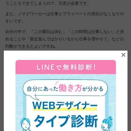
うこともできてしまうので、注意が必要です。
また、ノマドワーカーは仕事とプライベートの境目がなくなりや
すいです。
自分の中で、「この曜日は休む」「この時間は仕事しない」と決
めることや「最近遊んでばかりいるから仕事を増やそう」などの
判断ができるとよいですね。
×
理由7：税金などの手続きが大変
ノマドワーカーになると、
税金などの事務手続きが大変
になりま
す。
拠点を定めているフリーランスでも確定申告を自分でする必要が
あるので大変です。
拠点を転々としているノマドワーカーの場合は、さらに手続きが
複雑化するので、時間がかかる場合がありますね。
例えば、海外で働きたい場合は、ビザに関する手続きが必要です