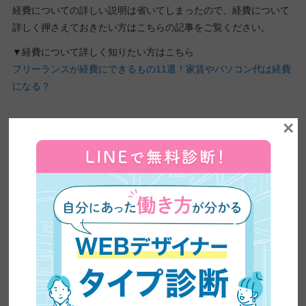
経費についての詳しい説明は省いてしまったので、経費について
詳しく押さえておきたい方はこちらの記事をご覧ください。
▼経費について詳しく知りたい方はこちら
フリーランスが経費にできるもの11選！家賃やパソコン代は経費
になる？
×
社会的な信用度
ここまで税金の話をメインにしてきましたが、実はそれ以外にも
個人事業主と法人には大きな違いがあります。
それは社会的な信
用度です。
個人事業主は高いスキルさえあれば、どのような案件でも取れる
と思われています。
確かに高いスキルがあれば、担当できる案件の幅が広がっていく
のは間違いありませんが、全ての案件を受けられるわけではあり
ません。