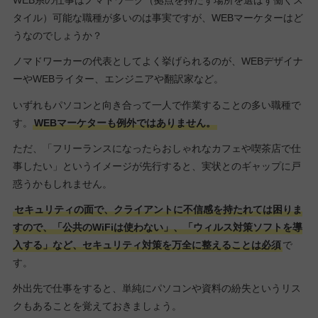
WEB系の仕事はノマドワーク（拠点を持たず場所を選ばず働くス
タイル）可能な職種が多いのは事実ですが、WEBマーケターはど
うなのでしょうか？
ノマドワーカーの代表としてよく挙げられるのが、WEBデザイナ
ーやWEBライター、エンジニアや翻訳家など。
いずれもパソコンと向き合って一人で作業することの多い職種で
す。
WEBマーケターも例外ではありません。
ただ、「フリーランスになったらおしゃれなカフェや喫茶店で仕
事したい」というイメージが先行すると、実状とのギャップに戸
惑うかもしれません。
セキュリティの面で、クライアントに不信感を持たれては困りま
すので、「公共のWiFiは使わない」、「ウィルス対策ソフトを導
入する」など、セキュリティ対策を万全に整えることは必須
で
す。
外出先で仕事をすると、単純にパソコンや資料の紛失というリス
クもあることを覚えておきましょう。