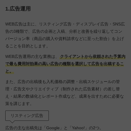
1.広告運用
WEB広告は主に、リスティング広告・ディスプレイ広告・SNS広
告の3種類で、広告の企画と入稿、分析と改善を繰り返してコン
バージョン率（商品の購入や資料請求などに至った割合）を上げ
ることを目的とします。
WEB広告運用の主な業務は、
クライアントから依頼された予算内
で最も費用対効果の高い広告の種類を選択して広告を出稿するこ
と。
また、広告の出稿後も入札価格の調整・出稿スケジュールの管
理・広告文やクリエイティブ（制作された広告素材）の差し替
え・結果の数値化とレポート作成など、成果を出すために必要な
策を講じます。
リスティング広告
広告の主な出稿先は「Google」と「Yahoo!」の2つ。