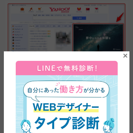
×
バナー広告の例
SNS広告
Instagram・Facebook・LINE・Twitter・YouTube・TikTokなどの
SNSに配信する広告です。
SNS広告は、タイムライン上に違和感なく（広告感を出さずに）
表示させる「インフィード広告」が主流で、
ユーザーに抵抗感を
抱かせることなく商品の認知拡大ができます。