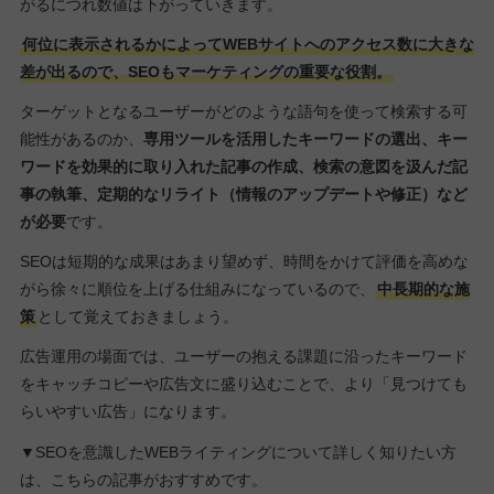
がるにつれ数値は下がっていきます。
何位に表示されるかによってWEBサイトへのアクセス数に大きな
差が出るので、SEOもマーケティングの重要な役割。
ターゲットとなるユーザーがどのような語句を使って検索する可
能性があるのか、
専用ツールを活用したキーワードの選出、キー
ワードを効果的に取り入れた記事の作成、検索の意図を汲んだ記
事の執筆、定期的なリライト（情報のアップデートや修正）など
が必要
です。
SEOは短期的な成果はあまり望めず、時間をかけて評価を高めな
がら徐々に順位を上げる仕組みになっているので、
中長期的な施
策
として覚えておきましょう。
広告運用の場面では、ユーザーの抱える課題に沿ったキーワード
をキャッチコピーや広告文に盛り込むことで、より「見つけても
らいやすい広告」になります。
▼SEOを意識したWEBライティングについて詳しく知りたい方
は、こちらの記事がおすすめです。