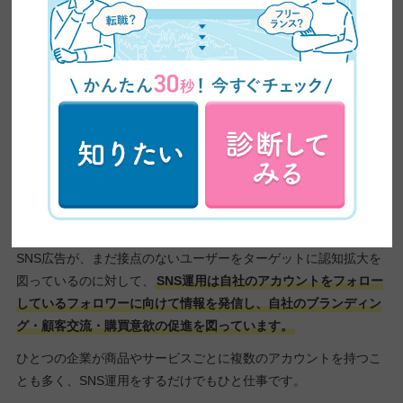
SNSごとに利用者の年齢層が異なるので、ターゲット層に近い媒
体を選んで広告を配信できるのもSNS広告の強み。
また、リスティング広告やディスプレイ広告にはないSNS広告の
特性として、ユーザー間でのシェアによる拡散があります。
いわゆる “バズらせる” ことも不可能ではありません。
2.SNS運用
SNS広告が、まだ接点のないユーザーをターゲットに認知拡大を
図っているのに対して、
SNS運用は自社のアカウントをフォロー
しているフォロワーに向けて情報を発信し、自社のブランディン
グ・顧客交流・購買意欲の促進を図っています。
ひとつの企業が商品やサービスごとに複数のアカウントを持つこ
とも多く、SNS運用をするだけでもひと仕事です。