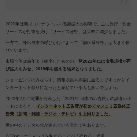
2020年は新型コロナウィルス感染拡大の影響で、主に旅行・飲食
サービスが打撃を受け「サービス分野」は大幅に減少しました。
一方で、外出自粛の呼びかけによって「物販系分野」は大きく伸
びています。
市場全体は前年より縮小したものの、
翌2021年には市場規模が再
び拡大をみせ、2019年を超える結果となりました。
ショッピングのみならず、情報収集や娯楽に至るまですっかりイ
ンターネット頼りになったと感じている人も多いでしょう。
2022年2月に電通が発表した「2021年 日本の広告費」の調査レポ
ートによると、
インターネット広告費が初めてマスコミ四媒体広
告費（新聞・雑誌・ラジオ・テレビ）を上回りました。
世の中のデジタル化が進んでいる表れでもあります。
WEBマーケティングを制することが「売れる」近道。