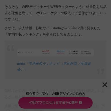
そもそも、WEBデザイナーやWEBライターのように成果物を納品
する職種と違って、WEBマーケターの収入って想像がつきにくい
ですよね。
まずは、求人情報・転職サイトdodaが2022年12月に発表した
「平均年収ランキング」を参考にしてみましょう。
doda「平均年収ランキング（平均年収／生涯賃
金）」
国税庁が公表している「令和3年分 民間給与実態統計調査」によ
初心者でも安心！WEBデザインの始め方
ると、給与所得者数5,270万人の
平均給与は443万円。
45日でプロになれる方法を公開中
企業で働くWEBマーケティング従事者の平均年収445万円は、日