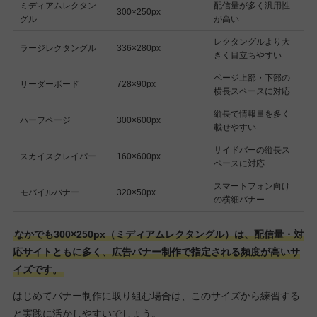
ミディアムレクタン
配信量が多く汎用性
300×250px
グル
が高い
レクタングルより大
ラージレクタングル
336×280px
きく目立ちやすい
ページ上部・下部の
リーダーボード
728×90px
横長スペースに対応
縦長で情報量を多く
ハーフページ
300×600px
載せやすい
サイドバーの縦長ス
スカイスクレイパー
160×600px
ペースに対応
スマートフォン向け
モバイルバナー
320×50px
の横細バナー
なかでも300×250px（ミディアムレクタングル）は、配信量・対
応サイトともに多く、広告バナー制作で指定される頻度が高いサ
イズです。
はじめてバナー制作に取り組む場合は、このサイズから練習する
と実践に活かしやすいでしょう。