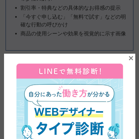
割引率・特典などの具体的なお得感の提示
「今すぐ申し込む」「無料で試す」などの明
確な行動の呼びかけ
商品の使用シーンや効果を視覚的に示す画像
×
人は「限定」や「お得」といった言葉に反応しやすい傾向があり
ます。バナーはその心理にアプローチする手段として非常に適し
た素材です。
例えば、「本日限り50%OFF」という訴求をバナーで目立つ形で
伝えることで、迷っているユーザーの背中を押せます。
バナーは単なる飾りではなく、売上やコンバージョンに直結する
「営業ツール」として機能します。
デザインの力で購買行動を後押しできることが、バナー制作の面
白さでもあります。