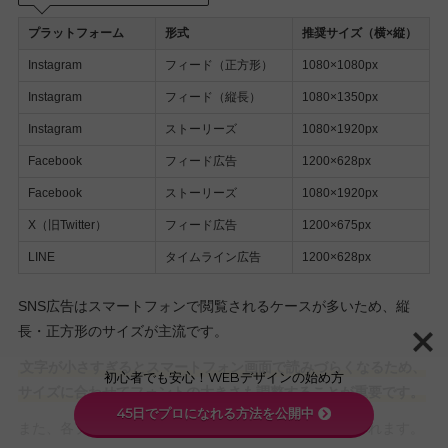
プラットフォーム
形式
推奨サイズ（横×縦）
Instagram
フィード（正方形）
1080×1080px
Instagram
フィード（縦長）
1080×1350px
Instagram
ストーリーズ
1080×1920px
Facebook
フィード広告
1200×628px
Facebook
ストーリーズ
1080×1920px
X（旧Twitter）
フィード広告
1200×675px
LINE
タイムライン広告
1200×628px
SNS広告はスマートフォンで閲覧されるケースが多いため、縦
長・正方形のサイズが主流です。
文字が小さすぎるとスマートフォン画面で読みづらくなるため、
初心者でも安心！WEBデザインの始め方
サイズに合わせてフォントの大きさも調整することが重要です。
45日でプロになれる方法を公開中
また、各プラットフォームの仕様は随時アップデートされます。