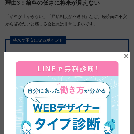
理由3：給料の低さに将来が見えない
「給料が上がらない」「昇給制度が不透明」など、経済面の不安
から辞めたいと感じる会社員は非常に多いです。
将来が不安になるポイント
×
月々の生活費で精一杯で貯金がほとんどでき
ない
昇給の仕組みが曖昧で、何年働いても年収が
上がらない
同年代の平均年収と比べて明らかに低い
家族を持ったときの生活がイメージできない
給料の低さは、努力が正当に評価されていないと感じるだけでな