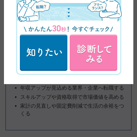
く、結婚やマイホーム、子育てといったライフイベントを考える
と、将来が見えないという危機感につながります。
特に30代や40代になると、家族構成の変化に伴い出費が増えるた
め、この問題は深刻化しがちです。
給料の低さが理由で辞めたいときの解決策
上司に昇格ラインや評価基準を確認し、改善
点を明確化する
副業で収入源を増やす準備を進める
年収アップが見込める業界・企業へ転職する
スキルアップや資格取得で市場価値を高める
家計の見直しや固定費削減で生活の余裕をつ
くる