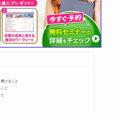
を磨けること
ること
こと
と