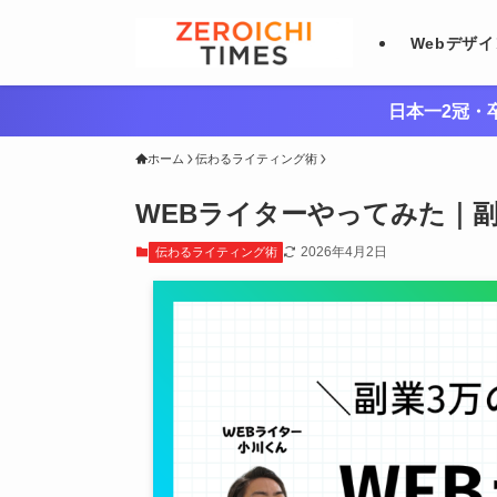
Webデザ
日本一2冠・卒
ホーム
伝わるライティング術
WEBライターやってみた｜
2026年4月2日
伝わるライティング術