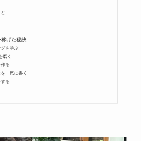
こと
を稼げた秘訣
ングを学ぶ
を磨く
を作る
文を一気に書く
をする