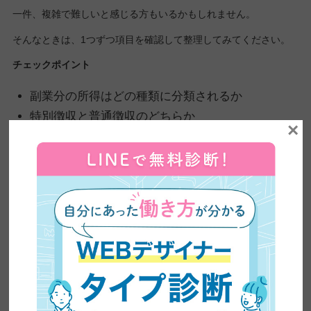
一件、複雑で難しいと感じる方もいるかもしれません。
そんなときは、1つずつ項目を確認して整理してみてください。
チェックポイント
副業分の所得はどの種類に分類されるか
特別徴収と普通徴収のどちらか
×
収入ー経費＝所得はいくらになるか
確定申告する必要があるか
上記が確認できれば、自分がどの支払い方をすればよいのかが明
確になるはずです。
この記事のポイントをまとめると、
副業をしたら必ず住民税を支払う必要がある
給与所得以外の場合、自分で直接納税をしなくて
はならない