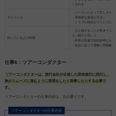
くなれる
・シーズンによって忙しさが変
デメリット
・身体的な負担が大きい
・トラブル対応がストレスにな
・人と接することが好きでコミ
ョン能力が高い人
向いている人の特徴
・好奇心旺盛で知的好奇心があ
・状況に応じて柔軟に問題解決
仕事6：ツアーコンダクター
ツアーコンダクターは、旅行会社が企画した団体旅行に同行し、
旅がスムーズに進むように管理をしたり添乗したりする仕事で
す。
ツアーコンダクターの仕事内容は、次の通りです。
ツアーコンダクターの仕事内容