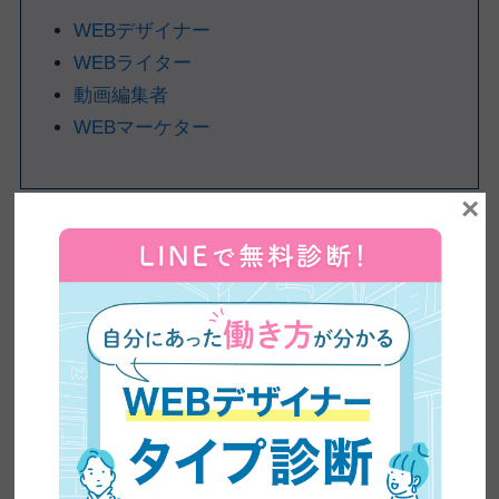
WEBデザイナー
WEBライター
動画編集者
WEBマーケター
×
インターネット環境があればパソコン一台で完結するWEB系の職
種なので、旅をしながら仕事をしたい方にぴったりの働き方がで
きます。
ここからは、それぞれの職種を詳しく解説します。
仕事1：WEBデザイナー
WEBデザイナーとは、下記のように
WEB上にあるものをデザイ
ンする仕事
です。