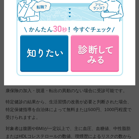
知識として覚えておくとよいですね。
特定健康診査を利用する
特定健康診査とは、
40歳〜74歳の人が受けられる、主に生活習慣
病を予防するための健康診断
です。
「メタボ検診」とよばれることもあります。
これは国で定められたものなので、どの自治体でも実施していま
す。
住んでいる地域の国民健康保険に加入し、年度途中にその国民健
康保険の加入・脱退・転出の異動のない場合に受診可能です。
特定健診の結果から、生活習慣の改善が必要と判断された場合、
特定保健指導を自治体によって無料または500円、1000円程度で
受けられますよ。
対象者は腹囲やBMIが一定以上で、主に血圧、血糖値、中性脂肪
またはHDLコレステロールの数値、喫煙歴によるリスクの数から