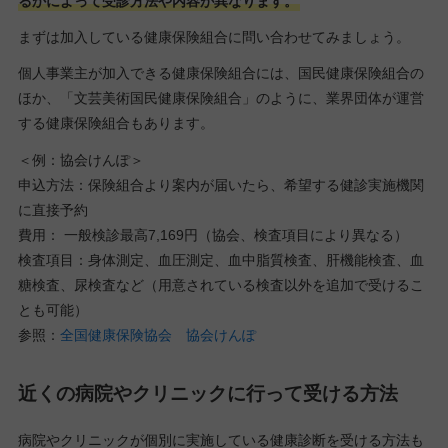
るかによって受診方法や内容が異なります。
まずは加入している健康保険組合に問い合わせてみましょう。
個人事業主が加入できる健康保険組合には、国民健康保険組合の
ほか、「文芸美術国民健康保険組合」のように、業界団体が運営
する健康保険組合もあります。
＜例：協会けんぽ＞
申込方法：保険組合より案内が届いたら、希望する健診実施機関
に直接予約
費用： 一般検診最高7,169円（協会、検査項目により異なる）
検査項目：身体測定、血圧測定、血中脂質検査、肝機能検査、血
糖検査、尿検査など（用意されている検査以外を追加で受けるこ
とも可能）
参照：
全国健康保険協会 協会けんぽ
近くの病院やクリニックに行って受ける方法
病院やクリニックが個別に実施している健康診断を受ける方法も