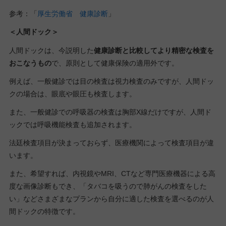
参考：「
厚生労働省 健康診断
」
＜人間ドック＞
人間ドックは、今説明した
健康診断と比較してより精密な検査を
おこなうもの
で、原則として健康保険の適用外です。
例えば、一般健診では目の検査は視力検査のみですが、人間ドッ
クの場合は、眼底や眼圧も検査します。
また、一般健診での呼吸器の検査は胸部X線だけですが、人間ド
ックでは呼吸機能検査も追加されます。
法廷検査項目が決まっておらず、医療機関によって検査項目が違
います。
また、希望すれば、内視鏡やMRI、CTなど専門医療機器による高
度な画像診断もでき、「タバコを吸うので肺がんの検査をした
い」などさまざまなプランから自分に適した検査を選べるのが人
間ドックの特徴です。