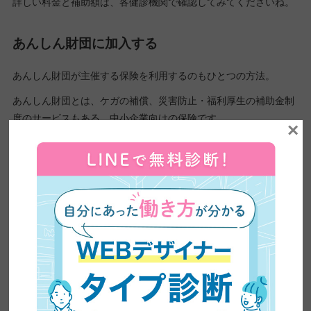
詳しい料金と補助額は、各健診機関で確認してみてくださいね。
あんしん財団に加入する
あんしん財団が主催する保険を利用するのもひとつの方法。
あんしん財団とは、ケガの補償、災害防止・福利厚生の補助金制
度のサービスもある、中小企業向けの保険です。
×
フリーランスも月額2,000円で加入することができます。
加入者には定期健康診断補助金として、1名につき2,000円までが
支給されます。
また人間ドック・脳ドック・PET検診を受診した場合は、1名に
つき最大20,000円を受給可能です。
毎月の保険料がかかる点には注意が必要ですが、月々2,000円で
健康診断補助金以外にケガの補償や各種福利厚生サービス、災害
防止サービスなどを受けられるので、お得な保険といえます。