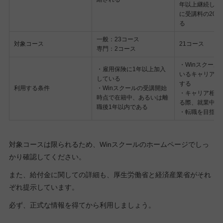
年以上継続した
に受講料の20
る
一般：23コース
対象コース
21コース
専門：2コース
・Winスクール
・雇用保険に1年以上加入
いるキャリア相
している
する
利用する条件
・Winスクールの受講開始
・キャリア相談
時点で在籍中、あるいは離
る際、就業中で
職後1年以内である
・転職を目指し
対象コースは限られるため、Winスクールのホームページでしっ
かり確認してください。
また、給付金に関しての詳細も、厚生労働省と経済産業省がそれ
ぞれ提示しています。
必ず、正式な情報を得てから利用しましょう。