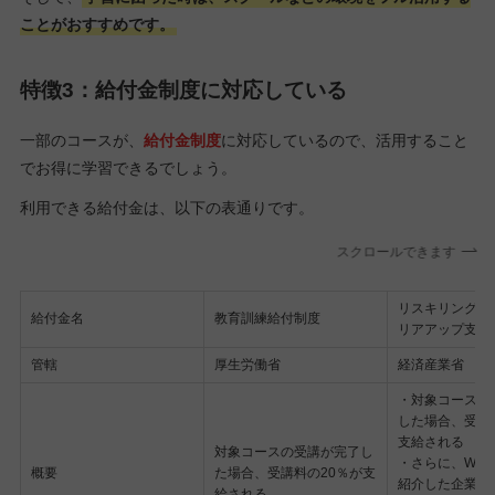
ことがおすすめです。
特徴3：給付金制度に対応している
一部のコースが、
給付金制度
に対応しているので、活用すること
でお得に学習できるでしょう。
利用できる給付金は、以下の表通りです。
スクロールできます
リスキリングを
給付金名
教育訓練給付制度
リアアップ支援
管轄
厚生労働省
経済産業省
・対象コースの
した場合、受講
支給される
対象コースの受講が完了し
・さらに、Win
概要
た場合、受講料の20％が支
紹介した企業に
給される