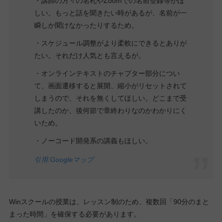
・講師の方々の名札やZoomでの名前登録等がほ
しい。もっと話を聞きたい時があるが、名前が一
瞬しか聞けなかったりするため。
・スケジュール調整がより柔軟にできるとありが
たい。それだけ人気とも言えるが。
・オンラインテキストのチャプター部分につい
て、画面遷移すると展開、縮小がリセットされて
しまうので、それを無くしてほしい。どこまで受
講したのか、後何節で章終わりなのかわかりにく
いため。
・ノーコード開発系の講義もほしい。
引用:Googl
e
マップ
Winスクールの授業は、レッスン制のため、複数回「90分のまと
まった時間」を確保する必要があります。