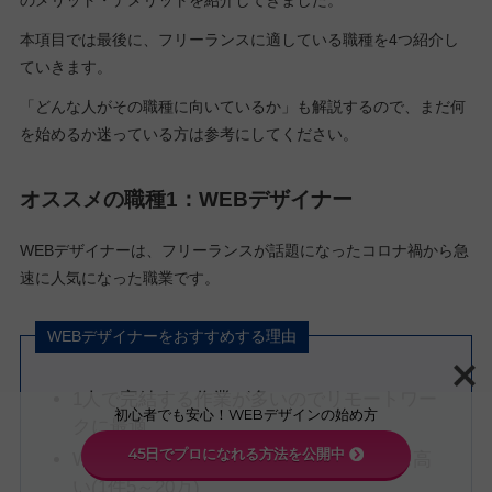
のメリット・デメリットを紹介してきました。
本項目では最後に、フリーランスに適している職種を4つ紹介し
ていきます。
「どんな人がその職種に向いているか」も解説するので、まだ何
を始めるか迷っている方は参考にしてください。
オススメの職種1：WEBデザイナー
WEBデザイナーは、フリーランスが話題になったコロナ禍から急
速に人気になった職業です。
WEBデザイナーをおすすめする理由
1人で完結する作業が多いのでリモートワー
初心者でも安心！WEBデザインの始め方
クに最適
45日でプロになれる方法を公開中
WEBサイト制作などであれば案件単価も高
い(1件5～20万)