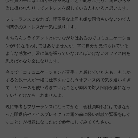
会社員の中には上司から理不尽なことで叱られたり、周囲から不
当に扱われたりしてストレスを感じている人もいると思います。
フリーランスになれば、理不尽な上司も嫌な同僚もいないので人
間関係のストレスが一気に減ります。
もちろんクライアントとのつながりはあるのでコミュニケーショ
ンが0になるわけではありませんが、常に自分が見張られている
ような感覚や、常に気を張っていなければいけないオフィス内を
思えばかなり楽になります。
今まで「コミュニケーションが苦手」と感じていた人も、もしか
すると数十人が一緒に仕事をおこなうオフィス内で気を遣いすぎ
て、リソースを使い過ぎていたことが原因で対人関係が嫌になっ
ていただけかもしれませんよ。
現に筆者もフリーランスになってから、会社員時代にはできなか
った即返信やアイスブレイク（本題の前に軽い雑談で緊張をほぐ
すこと）が得意になったので参考にしてみてください。