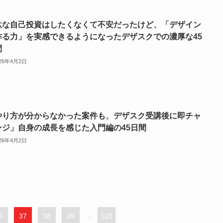
駄な自己投資はしたくなくて不安だったけど、「デザイン
作る力」を実感できるようになったデザスクでの濃厚な45
間
026年4月2日
やり方が分からなかった案件も、デザスク受講後に即チャ
ンジ」自身の成長を感じた入門編の45日間
026年4月2日
6
37
38
39
...
120