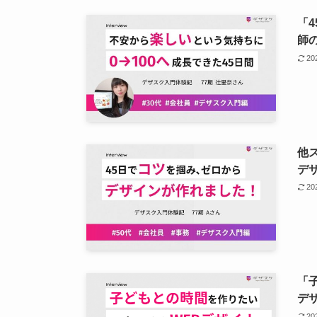
「
師
2
他
デ
2
「
デ
2