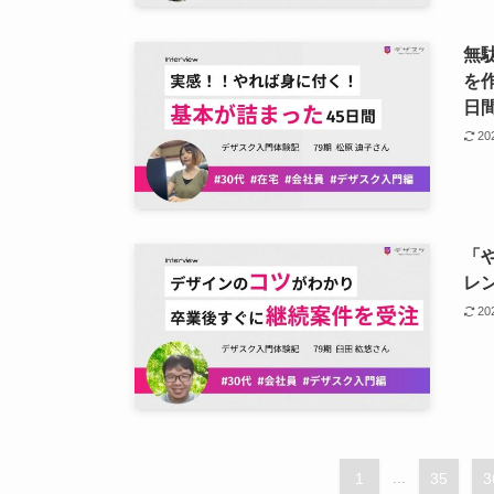
無
を
日
2
「
レ
2
1
...
35
3