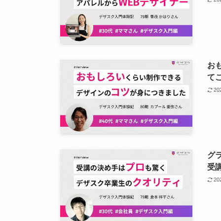
お
て
2
グ
受
2