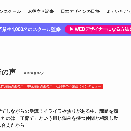
インスクール
お役立ち記事
日本デザインの日常
よくいただ
▶︎ WEBデザイナーになる方
業生4,000名のスクール監修
者の声
– category –
入門編受講生の声
中級編受講生の声
活躍中の卒業生にインタビュー
育てしながらの受講！イライラや焦りがある中、課題を頑
れたのは「子育て」という同じ悩みを持つ仲間と相談し励
し合えたから！