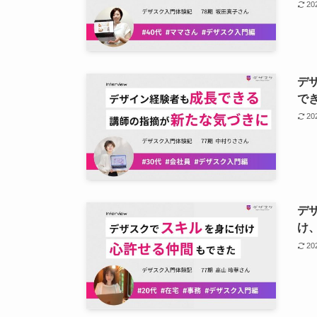
2
デ
で
2
デ
け
2