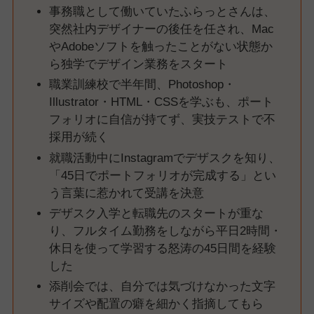
事務職として働いていたふらっとさんは、
突然社内デザイナーの後任を任され、Mac
やAdobeソフトを触ったことがない状態か
ら独学でデザイン業務をスタート
職業訓練校で半年間、Photoshop・
Illustrator・HTML・CSSを学ぶも、ポート
フォリオに自信が持てず、実技テストで不
採用が続く
就職活動中にInstagramでデザスクを知り、
「45日でポートフォリオが完成する」とい
う言葉に惹かれて受講を決意
デザスク入学と転職先のスタートが重な
り、フルタイム勤務をしながら平日2時間・
休日を使って学習する怒涛の45日間を経験
した
添削会では、自分では気づけなかった文字
サイズや配置の癖を細かく指摘してもら