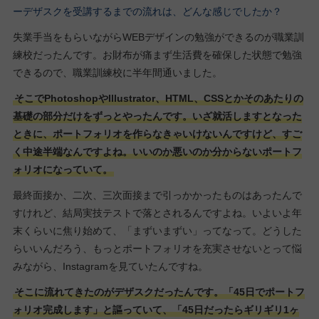
ーデザスクを受講するまでの流れは、どんな感じでしたか？
失業手当をもらいながらWEBデザインの勉強ができるのが職業訓
練校だったんです。お財布が痛まず生活費を確保した状態で勉強
できるので、職業訓練校に半年間通いました。
そこでPhotoshopやIllustrator、HTML、CSSとかそのあたりの
基礎の部分だけをずっとやったんです。いざ就活しますとなった
ときに、ポートフォリオを作らなきゃいけないんですけど、すご
く中途半端なんですよね。いいのか悪いのか分からないポートフ
ォリオになっていて。
最終面接か、二次、三次面接まで引っかかったものはあったんで
すけれど、結局実技テストで落とされるんですよね。いよいよ年
末くらいに焦り始めて、「まずいまずい」ってなって。どうした
らいいんだろう、もっとポートフォリオを充実させないとって悩
みながら、Instagramを見ていたんですね。
そこに流れてきたのがデザスクだったんです。「45日でポートフ
ォリオ完成します」と謳っていて、「45日だったらギリギリ1ヶ