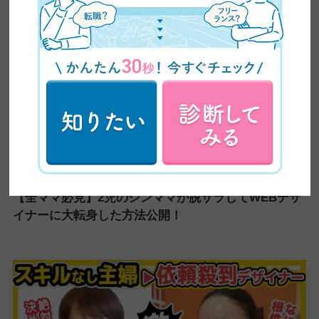
【全ママ必見】2児のシンママが脱サラしてWEBデザ
イナーに大転身した方法公開！