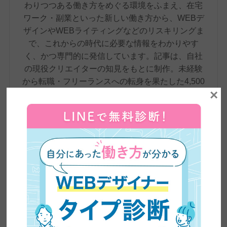
わりつつある働き方をめぐる環境をふまえ、在宅
ワーク・副業といった新しい働き方から、WEBデ
ザインやWEBライティングなどのリスキリングま
で、これからの時代に必要な情報をわかりやす
く、かつ専門的に発信しています。記事は、自社
の現役クリエイターの知見をもとに制作。未経験
から転職・フリーランスへの転身を果たした4,500
×
名超の卒業生の実体験や、実際のインタビューも
交えながら、スキル習得からキャリア形成まで、
学びのあらゆる段階で役立つ、正確で信頼性の高
い情報をお届けしています。
卒業生実績インタビュー