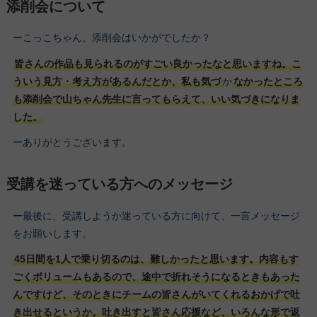
添削会について
ー
こっこちゃん、添削会はいかがでしたか？
皆さんの作品も見られるのがすごい良かったなと思いますね。こ
ういう見方・考え方があるんだとか、私も気づ
か
なかったところ
も添削会で山ちゃん先生に言ってもらえて、いい気づきになりま
した。
ーありがとうございます。
受講を迷っている方へのメッセージ
ー最後に、受講しようか迷っている方に向けて、一言メッセージ
をお願いします。
45日間を1人で乗り切るのは、難しかったと思います。内容もす
ごくボリュームもあるので、途中で折れそうになるときもあった
んですけど、そのときにチームの皆さんがいてくれるおかげで吐
き出せるというか。吐き出すと皆さん応援など、いろんな形で返