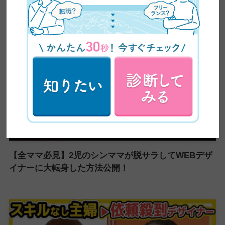
卒業生実績インタビュー
【全ママ必見】2児のシンママが脱サラしてWEBデザ
イナーに大転身した方法公開！