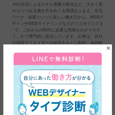
AIの台頭によるスキル需要の変化など、大きく変
わりつつある働き方をめぐる環境をふまえ、在宅
ワーク・副業といった新しい働き方から、WEBデ
ザインやWEBライティングなどのリスキリングま
で、これからの時代に必要な情報をわかりやす
く、かつ専門的に発信しています。記事は、自社
の現役クリエイターの知見をもとに制作。未経験
×
から転職・フリーランスへの転身を果たした4,500
名超の卒業生の実体験や、実際のインタビューも
交えながら、スキル習得からキャリア形成まで、
学びのあらゆる段階で役立つ、正確で信頼性の高
い情報をお届けしています。