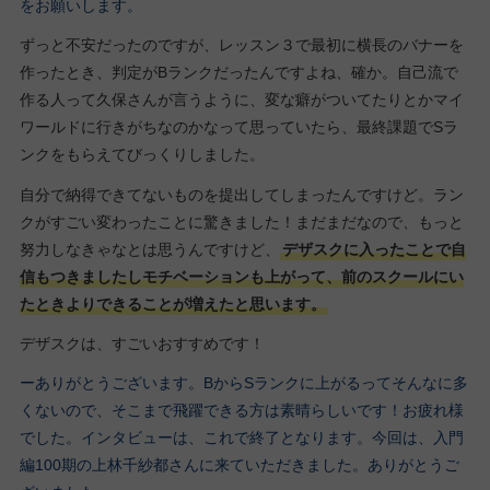
をお願いします。
ずっと不安だったのですが、レッスン３で最初に横長のバナーを
作ったとき、判定がBランクだったんですよね、確か。自己流で
作る人って久保さんが言うように、変な癖がついてたりとかマイ
ワールドに行きがちなのかなって思っていたら、最終課題でSラ
ンクをもらえてびっくりしました。
自分で納得できてないものを提出してしまったんですけど。ラン
クがすごい変わったことに驚きました！まだまだなので、もっと
努力しなきゃなとは思うんですけど、
デザスクに入ったことで自
信もつきましたしモチベーションも上がって、前のスクールにい
たときよりできることが増えたと思います。
デザスクは、すごいおすすめです！
ーありがとうございます。BからSランクに上がるってそんなに多
くないので、そこまで飛躍できる方は素晴らしいです！お疲れ様
でした。インタビューは、これで終了となります。今回は、入門
編100期の上林千紗都さんに来ていただきました。ありがとうご