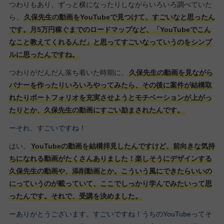
つわりもあり、ずっと横になったりしながらいろいろ調べていた
ら、
久保先生の動画をYouTubeで見つけて、すごいなと思ったん
です。月5万円稼ぐまでのロードマップなど、「YouTubeでこん
なこと教えてくれるんだ」と思ってすごいなっていうのをシンプ
ルに思ったんですね。
つわりがだんだん落ち着いた時期に、
久保先生の動画を見ながら
バナーを作ったりいろいろやってみたら、その後に案件が結構取
れたりポートフォリオを充実させようとモチベーションが上がっ
たりとか、久保先生の動画にすごい励まされたんです。
ーそれ、すごいですね！
はい。
YouTubeの動画を結構拝見したんですけど、前向きな気持
ちになれる動画がたくさんありました！楽しそうにデザインする
久保先生の動画や、添削動画とか。こういう風にできたらいいの
にっていうのが載っていて、ここでしっかり学んでみたいって思
ったんです。それで、受講を決めました。
ーありがとうございます。すごいですね！うちのYouTubeってそ