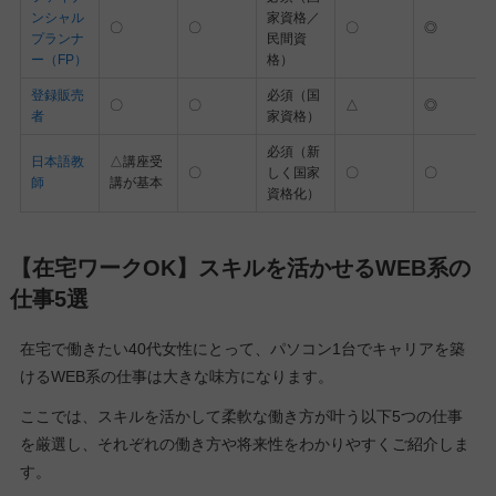
ンシャル
家資格／
〇
〇
〇
◎
プランナ
民間資
ー（FP）
格）
登録販売
必須（国
〇
〇
△
◎
者
家資格）
必須（新
日本語教
△講座受
〇
しく国家
〇
〇
師
講が基本
資格化）
【在宅ワークOK】スキルを活かせるWEB系の
仕事5選
在宅で働きたい40代女性にとって、パソコン1台でキャリアを築
けるWEB系の仕事は大きな味方になります。
ここでは、スキルを活かして柔軟な働き方が叶う以下5つの仕事
を厳選し、それぞれの働き方や将来性をわかりやすくご紹介しま
す。