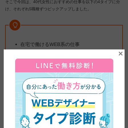
そこで今回は、40代女性におすすめの仕事を以下の4タイプに分
け、それぞれ5職種ずつピックアップしました。
在宅で働けるWEB系の仕事
×
家庭と両立しやすい安定職
人を支えるサポート系の仕事
資格を活かせる専門職
まずは20の仕事を一覧表で比較し、自分に合う働き方の方向性を
つかんでみましょう。
40代女性におすすめの一生モノの仕事20選