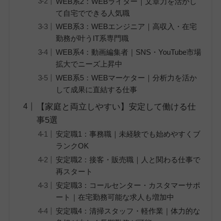
WEB系2：WEBライター｜文章力を活かし
て自宅でできる人気職
WEB系3：WEBエンジニア｜高収入・在宅
勤務が叶うIT系専門職
WEB系4：動画編集者｜SNS・YouTube市場
拡大でニーズ上昇中
WEB系5：WEBマーケター｜分析力を活か
して成果に直結する仕事
【家庭と両立しやすい】安定して働ける仕
事5選
安定職1：事務職｜未経験でも始めやすくブ
ランクOK
安定職2：接客・販売職｜人と関わる仕事で
再スタート
安定職3：コールセンター・カスタマーサポ
ート｜在宅勤務可能な求人も増加中
安定職4：清掃スタッフ・軽作業｜体力的な