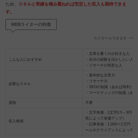
ため、
スキルと実績を積み重ねれば安定した収入も期待できま
す。
WEBライターの特徴
スクロールできます
・文章を書くのが好きな人
こんな人におすすめ
・自分の経験を活かしたい人
・リサーチが得意な人
・基本的な文章力
・リサーチ力
必要なスキル
・SEOの知識（あれば有利）
・マーケティングの知識（あれ
資格
不要
・文字単価：1文字0.5～3円（
性によって単価アップ）
収入相場
・記事単価：1,000〜1万円（
ームやクライアントによって異