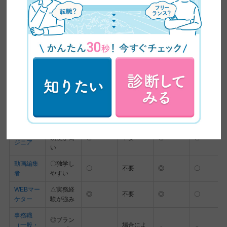
スクロールできます
始めやす
稼ぎやす
資格の有
家庭との
職種
在宅
さ
さ
無
両立
〇スクー
WEBデザ
ル受講が
〇
不要
◎
◎
イナー
おすすめ
◎文章が
WEBライ
書ければ
〇
不要
◎
◎
ター
OK
△学習難
WEBエン
易度が高
◎
不要
◎
〇
ジニア
い
動画編集
〇独学し
〇
不要
◎
〇
者
やすい
WEBマー
△実務経
◎
不要
◎
〇
ケター
験が強み
事務職
◎ブラン
（一般・
場合によ