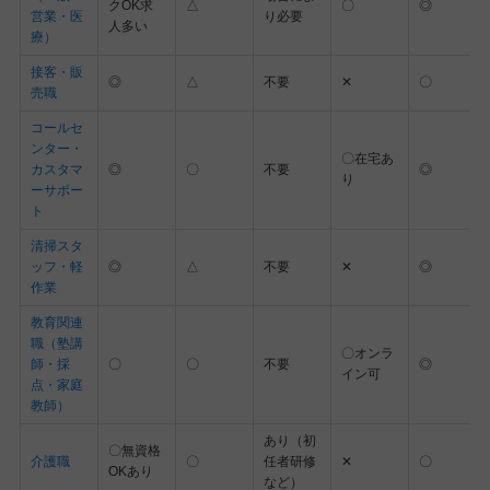
クOK求
△
〇
◎
営業・医
り必要
人多い
療）
接客・販
◎
△
不要
✕
〇
売職
コールセ
ンター・
〇在宅あ
カスタマ
◎
〇
不要
◎
り
ーサポー
ト
清掃スタ
ッフ・軽
◎
△
不要
✕
◎
作業
教育関連
職（塾講
〇オンラ
師・採
〇
〇
不要
◎
イン可
点・家庭
教師）
あり（初
〇無資格
介護職
〇
任者研修
✕
〇
OKあり
など）