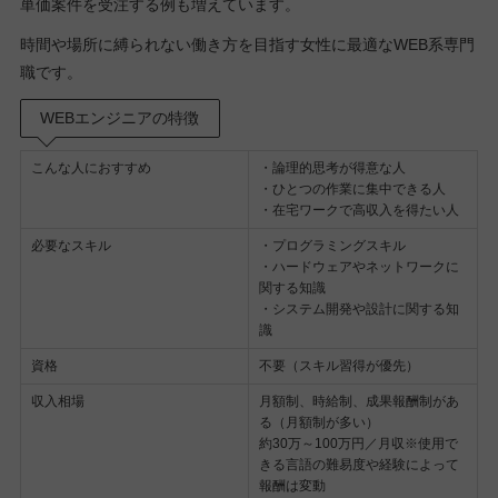
単価案件を受注する例も増えています。
時間や場所に縛られない働き方を目指す女性に最適なWEB系専門
職です。
WEBエンジニアの特徴
こんな人におすすめ
・論理的思考が得意な人
・ひとつの作業に集中できる人
・在宅ワークで高収入を得たい人
必要なスキル
・プログラミングスキル
・ハードウェアやネットワークに
関する知識
・システム開発や設計に関する知
識
資格
不要（スキル習得が優先）
収入相場
月額制、時給制、成果報酬制があ
る（月額制が多い）
約30万～100万円／月収※使用で
きる言語の難易度や経験によって
報酬は変動