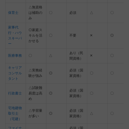
△無資格
保育士
は補助の
〇
必須
△
〇
み
家事代
◎家庭ス
行・ハウ
キルを活
〇
不要
✕
◎
スキーパ
かせる
ー
あり（民
医療事務
〇
△
✕
〇
間資格）
キャリア
△実務経
必須（国
コンサル
◎
〇
〇
験が強み
家資格）
タント
△試験難
必須（国
行政書士
易度は高
◎
〇
〇
家資格）
め
宅地建物
△学習量
必須（国
取引士
◎
△
〇
が多い
家資格）
（宅建）
ファイナ
必須（国