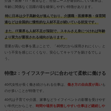
介護・医療・IT・教育など、社会ニーズが途切れにくい業界は、
年齢に関係なく活躍の場を確保しやすい特徴があります。
特に日本は少子高齢化が進んでおり、介護職・医療事務・保育関
連などは全国的に慢性的な人材不足が続いている状況です。
また、IT業界も人材不足が深刻で、スキルさえ身につければ年齢
より実力が重視される傾向があります。
需要が高い仕事を選ぶことで、「40代だから採用されにくい」と
いう不安を感じにくくなり、安心してキャリアを築けるでしょ
う。
特徴2：ライフステージに合わせて柔軟に働ける
40代女性が長く働き続けられる仕事は、
働き方の自由度が高い
も
のが多いことが特徴です。
40代は子育てや介護、家事などライフイベントの影響を受けやす
い年代だからこそ、
時間や場所を調整しやすい仕事ほど継続しや