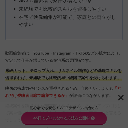
SNSの需要増で案件が増えている
未経験でも比較的スキルを習得しやすい
在宅で映像編集が可能で、家庭との両立がし
やすい
動画編集者は、YouTube・Instagram・TikTokなどの拡大により、
安定して仕事が増えている在宅系の専門職です。
動画カット、テロップ入れ、サムネイル制作などの基礎スキルを
習得すれば、未経験でも比較的早い段階で案件を受けられます。
映像の構成力やセンスが重視されるため、年齢というよりも
「ど
れだけ視聴者目線で編集できるか」
が評価につながります。
継続案件を獲得すれば安定収入を得やすく、スキルアップに応じ
初心者でも安心！WEBデザインの始め方
て高単価の依頼も増えるため、将来性の高い在宅ワークと言える
45日でプロになれる方法を公開中
でしょう。