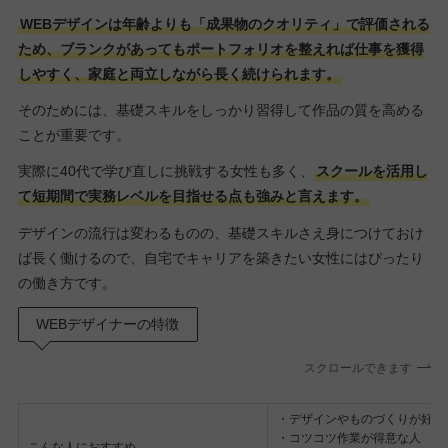
WEBデザインは年齢よりも「成果物のクオリティ」で評価される
ため、ブランクがあってもポートフォリオを整えれば仕事を獲得
しやすく、家庭と両立しながら長く続けられます。
そのためには、基礎スキルをしっかり習得して作品の質を高める
ことが重要です。
実際に40代で学び直しに挑戦する女性も多く、
スクールを活用し
て短期間で実務レベルを目指せる点も強みと言えます。
デザインの流行は変わるものの、基礎スキルさえ身につけておけ
ば長く働けるので、自宅でキャリアを築きたい女性にはぴったり
の働き方です。
WEBデザイナーの特徴
スクロールできます
・デザインやものづくりが好き
・コツコツ作業が得意な人
こんな人におすすめ