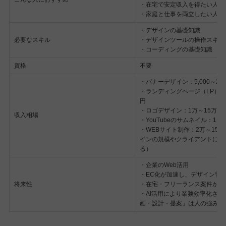
・在宅で安定収入を得たい人
・家庭と仕事を両立したい人
・デザインの基礎知識
必要なスキル
・デザインツールの操作スキル
・コーディングの基礎知識
資格
不要
・バナーデザイン：5,000～2
・ランディングページ（LP）：
円
・ロゴデザイン：1万～15万円
収入相場
・YouTubeのサムネイル：1,50
・WEBサイト制作：2万～150
インの規模やクライアントによ
る）
・企業のWeb活用
・EC化が加速し、デザイン需
将来性
・在宅・フリーランス案件が継
・AI活用により業務効率化され
画・設計・提案」は人の強みと