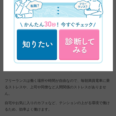
きるため、新たな挑戦もしやすいです。
新しいスキルを身につけて、受注できる案件が増えればキャリア
選択の幅が広がりますし、収入アップも叶います。
会社員のままでも新しいスキルを身につけられますが、そのスキ
ルをすぐに発揮できないことも少なくありません。
若いうちにフリーランスとして挑戦すれば、その分キャリアの幅
を広げられるため、将来性を高められるでしょう。
通勤や人間関係のストレスがない
フリーランスは働く場所や時間が自由なので、毎朝満員電車に乗
るストレスや、上司や同僚など人間関係のストレスがありませ
ん。
自宅やお気に入りのカフェなど、テンションの上がる環境で働け
るため、効率よく働けます。