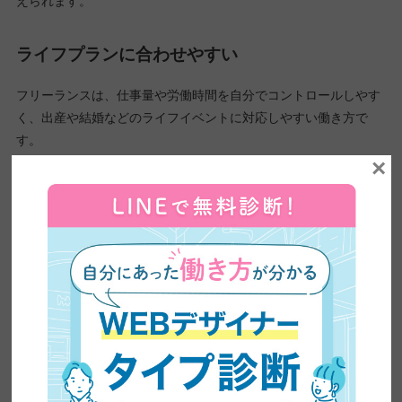
えられます。
ライフプランに合わせやすい
フリーランスは、仕事量や労働時間を自分でコントロールしやす
く、出産や結婚などのライフイベントに対応しやすい働き方で
す。
×
自宅にいながら隙間時間でも働けるため、出産や結婚などによっ
てキャリアを中断されることなく、自分のペースで働けます。
早いうちからスキルを磨いて、フリーランスとして働ければライ
フイベントの調整もしやすくなります。
このように、20代からフリーランスになると、将来に向けて準備
ができるのもメリットです。
キャリアの幅が広がる
フリーランスは、自分が興味を持つ仕事や得意なことを仕事にで