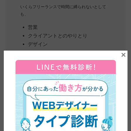
いくらフリーランスで時間に縛られないとして
も、
営業
クライアントとのやりとり
デザイン
コーディング
×
マーケティング
サーバー
等々のスキルをつけるのは大変だと思います。
スキルで案件を競い合っていれば、単価を下げる
ことになる。
そこで僕は、Webデザイナーの価値を向上させ、
働き方まで変えていくために会社を設立しまし
た。ノーコードデザイナーさん向けにWordPress