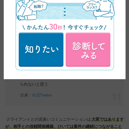
テーマを開発し、今試用していただいています。
出典：
X(旧Twitter)
デザイナー、目指すのかんたんなんだけど、非デ
ザイナーからのフィードバックにいかに耐えられ
るかというのと、マグロみたいに永遠に手を動か
し続けないと死ぬ、みたいなところがあるので、
デザインが好き！という強いきもちがないと続け
られないと思う
出典：
X(旧Twitter
クライアントとの泥臭いコミュニケーションは
大変ではあります
が、相手との信頼関係構築、ひいては案件の継続につながること