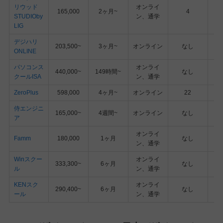
リウッド
オンライ
165,000
2ヶ月~
4
STUDIOby
ン、通学
LIG
デジハリ
203,500~
3ヶ月~
オンライン
なし
ONLINE
パソコンス
オンライ
440,000~
149時間~
なし
クールISA
ン、通学
ZeroPlus
598,000
4ヶ月~
オンライン
22
侍エンジニ
165,000~
4週間~
オンライン
なし
ア
オンライ
Famm
180,000
1ヶ月
なし
ン、通学
Winスクー
オンライ
333,300~
6ヶ月
なし
ル
ン、通学
KENスク
オンライ
290,400~
6ヶ月
なし
ール
ン、通学