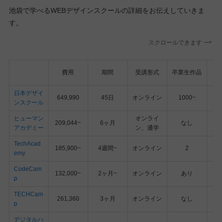
池袋で学べるWEBデザインスクールの詳細をお伝えしていきま
す。
スクロールできます
費用
期間
受講形式
卒業生作品
日本デザイ
649,990
45日
オンライン
1000~
ンスクール
ヒューマン
オンライ
209,044~
6ヶ月
なし
アカデミー
ン、通学
TechAcad
185,900~
4週間~
オンライン
2
emy
CodeCam
132,000~
2ヶ月~
オンライン
あり
p
TECHCam
261,360
3ヶ月
オンライン
なし
p
デジタルハ