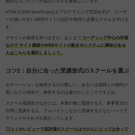
動的なコンテンツ作成のスキルを重視しています。
HTML/CSSやJavaScriptなどプログラミング言語を学び、ユーザ
ーが使いやすいWEBサイトの設計や制作に必要なスキルを学びま
す。
デザインの基礎も学べますが、あくまで
コーディング中心の学習
なので
サイト構築やWEBサイトの動きやシステムに興味がある
人はこちらを選択しましょう。
コツ2：
自分に合った受講形式のスクールを選ぶ
モチベーションを維持するのが難しい、あるいは講師との相性が
悪いなどの理由で、挫折するのは避けたいところですよね。
スクール受講生のなかには、本業の後に受講する人、家事育児の
合間に受講する人、アルバイトしながら受講する人などバックグ
ラウンドがそれぞれ異なっています。
口コミやレビューで高評価のスクールはその人にとっては合って