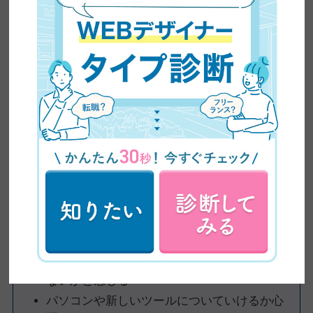
40代・50代になると、「今さら新しいことを始めるのは遅いので
はないか」と、年齢を理由に働く自信を失ってしまう専業主婦は
少なくありません。
子どもが成長し時間に余裕ができても、
再び働くことに対して前
向きになれない
人も多いものです。
特に長いブランクがある場合、「若い人と同じように働けるのだ
ろうか」と感じやすくなります。
年齢を重ねるほど、次のような不安を抱く人が増えていきます。
40代・50代の主婦が感じやすい不安
「年齢不問」と書かれていても、実際は若い
人が採用されそうで不安
未経験の仕事を今から始めるのは遅いのでは
ないかと感じる
パソコンや新しいツールについていけるか心