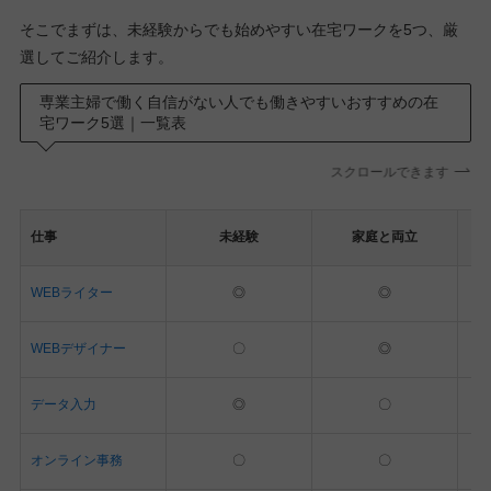
そこでまずは、未経験からでも始めやすい在宅ワークを5つ、厳
選してご紹介します。
専業主婦で働く自信がない人でも働きやすいおすすめの在
宅ワーク5選｜一覧表
スクロールできます
仕事
未経験
家庭と両立
WEBライター
◎
◎
WEBデザイナー
〇
◎
データ入力
◎
〇
オンライン事務
〇
〇