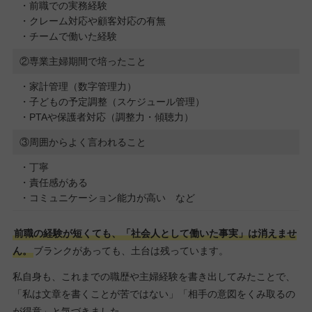
・前職での実務経験
・クレーム対応や顧客対応の有無
・チームで働いた経験
②専業主婦期間で培ったこと
・家計管理（数字管理力）
・子どもの予定調整（スケジュール管理）
・PTAや保護者対応（調整力・傾聴力）
③周囲からよく言われること
・丁寧
・責任感がある
・コミュニケーション能力が高い など
前職の経験が短くても、「社会人として働いた事実」は消えませ
ん。
ブランクがあっても、土台は残っています。
私自身も、これまでの職歴や主婦経験を書き出してみたことで、
「私は文章を書くことが苦ではない」「相手の意図をくみ取るの
が得意」と気づきました。。