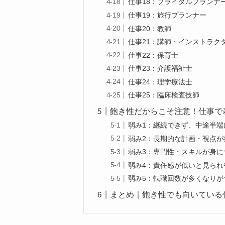
仕事18：ブライダルプランナ
仕事19：旅行プランナー
仕事20：教師
仕事21：講師・インストラク
仕事22：保育士
仕事23：介護福祉士
仕事24：理学療法士
仕事25：臨床検査技師
飽き性だからこそ注意！仕事で
弱み1：継続できず、中途半端
弱み2：長期的な計画・視点が
弱み3：専門性・スキルが身に
弱み4：責任感が低いと見られ
弱み5：転職回数が多くなりが
まとめ｜飽き性でも向いている