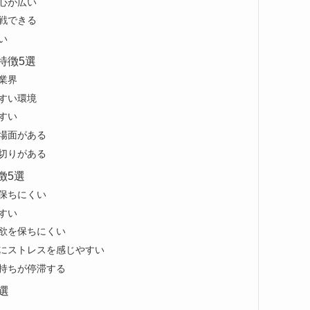
心が広い
戦できる
い
特徴5選
業界
すい環境
すい
場面がある
切りがある
徴5選
保ちにくい
すい
欲を保ちにくい
さにストレスを感じやすい
持ちが停滞する
選