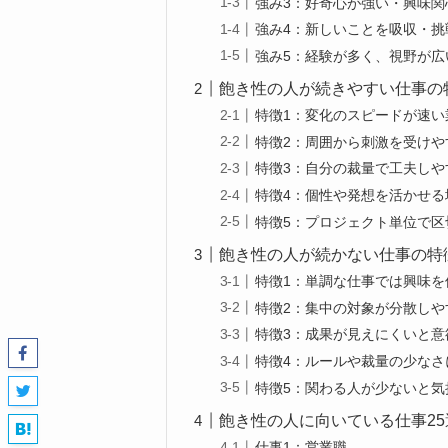
強み3：好奇心が強い・興味関
強み4：新しいことを吸収・挑
強み5：経験が多く、視野が広
飽き性の人が続きやすい仕事の
特徴1：変化のスピードが速い
特徴2：周囲から刺激を受けや
特徴3：自分の裁量で工夫しや
特徴4：個性や発想を活かせる
特徴5：プロジェクト単位で区
飽き性の人が続かない仕事の特
特徴1：単調な仕事では興味を
特徴2：集中の対象が分散しや
特徴3：成果が見えにくいと意
特徴4：ルールや裁量の少な
特徴5：関わる人が少ないと気
飽き性の人に向いている仕事25
仕事1：営業職