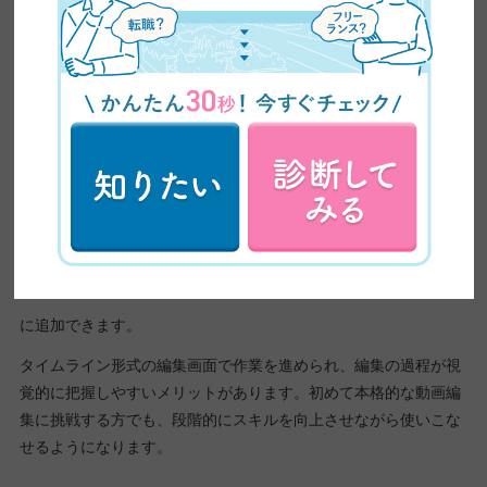
初心者にもやさしい高機能ソフト
「PowerDirector Essential」
PowerDirector Essentialは、直感的な操作性と充実した機能を持
つ動画編集ソフトです。るようになります基本的なカット編集か
ら音声調整、テキスト挿入まで、動画編集に必要な機能が網羅さ
れています。
AI技術を活用した自動編集機能により、手軽に魅力的な動画を作
成できます。テンプレートやエフェクトも豊富に用意されてい
て、個性的な表現が可能です。トランジション効果や画面分割な
ど、凝った演出も簡単
に追加できます。
タイムライン形式の編集画面で作業を進められ、編集の過程が視
覚的に把握しやすいメリットがあります。初めて本格的な動画編
集に挑戦する方でも、段階的にスキルを向上させながら使いこな
せるようになります。