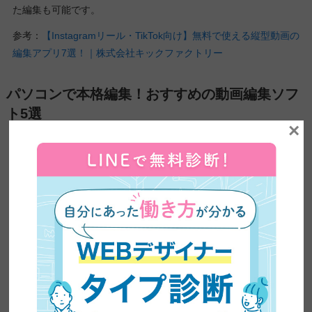
た編集も可能です。
参考：
【Instagramリール・TikTok向け】無料で使える縦型動画の
編集アプリ7選！｜株式会社キックファクトリー
パソコンで本格編集！おすすめの動画編集ソフ
ト5選
×
パソコンならではの本格的な編集機能を活用して、インスタグラ
ム動画をより魅力的に仕上げられます。スマートフォンのアプリ
では難しい細かな調整や高度なエフェクトの適用も、パソコン用
ソフトなら思いのままです。
大画面で作業できる利点を活かし、じっくりと編集に取り組めま
す。SNSに最適化された書き出し設定も備わっていて、完成した
動画を直接アップロードできます。本章では初心者から上級者ま
で幅広く活用できるソフトを厳選してご紹介します。