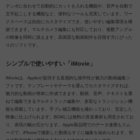
テンポに合わせて自動的にカットを入れる機能や、音声を自動で
文字起こしする機能など、便利なツールも充実しています。ワー
クスペースは自由にカスタマイズでき、使いやすい編集環境を構
築できます。マルチカメラ編集にも対応しており、複数アングル
の映像を同時に扱えます。高画質な動画制作を目指す方にぴった
りのソフトです。
シンプルで使いやすい「iMovie」
iMovieは、Appleが提供する直感的な操作性が魅力の動画編集ソ
フトです。テンプレートやテーマを選んでカスタマイズすれば、
魅力的な動画が簡単に作成できます。動画、音声、テキストを重
ねて編集できるマルチトラック編集や、多彩なトランジション機
能を搭載しています。手ブレ補正機能も備わっており、安定した
映像に仕上げられます。BGMには無料の音楽素材も用意されてお
り、表現の幅が広がります。Apple製品間でのデータ連携もスム
ーズで、iPhoneで撮影した動画もすぐに編集を始められます。初