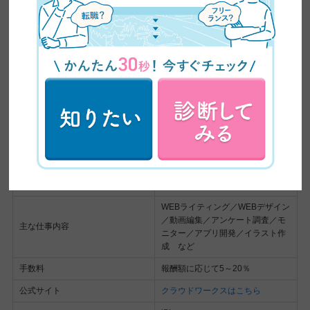
クラウドワークスは、
ライティングや動画編集、データ入力など
幅広い案件を扱う国内最大級のクラウドソーシングサービス
で
す。
仮払い制度を採用しており、納品後に報酬未払いになるリスクを
抑えられます。また、本人確認制度や利用者評価機能もあり、依
頼主の信頼性も確認しやすいでしょう。
運営会社
株式会社クラウドワークス
サービス開始年
2012年
WEBライティング／WEBデザイン
／動画編集／アンケート調査／モ
主な仕事内容
ニター／アプリ開発／イラスト作
成 など
手数料
報酬額に応じて5～20％
公式サイト
クラウドワークスはこちら