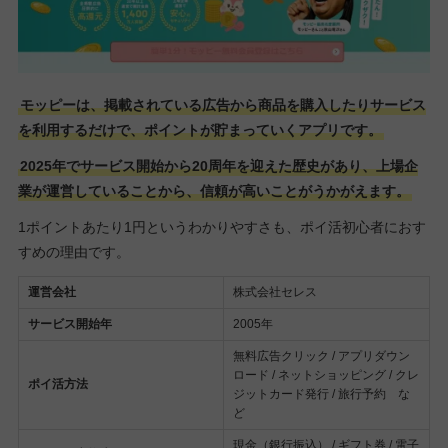
モッピーは、掲載されている広告から商品を購入したりサービス
を利用するだけで、ポイントが貯まっていくアプリです。
2025年でサービス開始から20周年を迎えた歴史があり、上場企
業が運営していることから、信頼が高いことがうかがえます。
1ポイントあたり1円というわかりやすさも、ポイ活初心者におす
すめの理由です。
運営会社
株式会社セレス
サービス開始年
2005年
無料広告クリック / アプリダウン
ロード / ネットショッピング / クレ
ポイ活方法
ジットカード発行 / 旅行予約 な
ど
現金（銀行振込） / ギフト券 / 電子