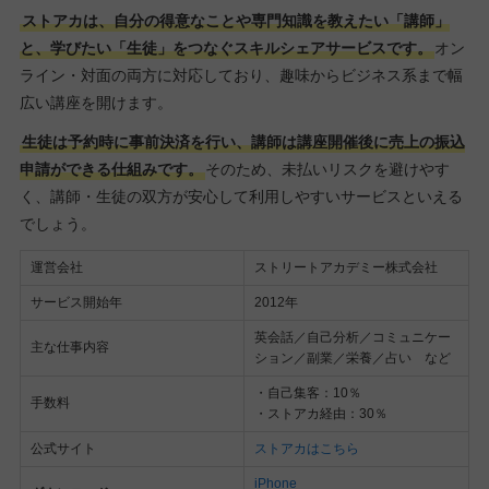
ストアカは、自分の得意なことや専門知識を教えたい「講師」
と、学びたい「生徒」をつなぐスキルシェアサービスです。
オン
ライン・対面の両方に対応しており、趣味からビジネス系まで幅
広い講座を開けます。
生徒は予約時に事前決済を行い、講師は講座開催後に売上の振込
申請ができる仕組みです。
そのため、未払いリスクを避けやす
く、講師・生徒の双方が安心して利用しやすいサービスといえる
でしょう。
運営会社
ストリートアカデミー株式会社
サービス開始年
2012年
英会話／自己分析／コミュニケー
主な仕事内容
ション／副業／栄養／占い など
・自己集客：10％
手数料
・ストアカ経由：30％
公式サイト
ストアカはこちら
iPhone