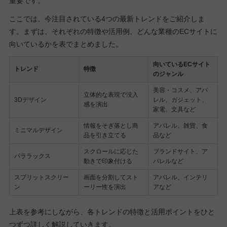
重要です。
ここでは、今注目されている4つの最新トレンドをご紹介しま
す。まずは、それぞれの特徴や活用例、どんな業種のECサイトに
向いているかを表でまとめました。
向いているECサイト
トレンド
特徴
のジャンル
美容・コスメ、アパ
立体的な表現で没入
3Dデザイン
レル、ガジェット、
感を演出
家電、文具など
情報をそぎ落とし商
アパレル、雑貨、食
ミニマルデザイン
品を引き立てる
品など
スクロールに応じた
ブランドサイト、ア
パララックス
動きで印象付ける
パレルなど
スプリットスクリー
画面を分割してスト
アパレル、インテリ
ン
ーリー性を演出
アなど
上表を参考にしながら、各トレンドの特徴と活用ポイントをひと
つずつ詳しく解説していきます。