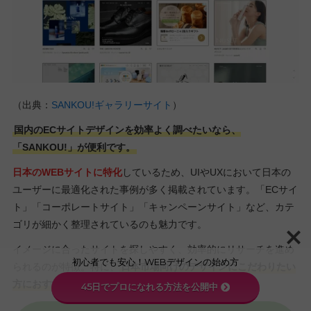
（出典：
SANKOU!ギャラリーサイト
）
国内のECサイトデザインを効率よく調べたいなら、
「SANKOU!」が便利です。
日本のWEBサイトに特化
しているため、UIやUXにおいて日本の
ユーザーに最適化された事例が多く掲載されています。「ECサイ
ト」「コーポレートサイト」「キャンペーンサイト」など、カテ
ゴリが細かく整理されているのも魅力です。
イメージに合ったサイトを探しやすく、効率的にリサーチを進め
初心者でも安心！WEBデザインの始め方
られるのが特徴。特に、
日本市場向けのデザインにこだわりたい
方におすすめのギャラリーサイトです。
45日でプロになれる方法を公開中