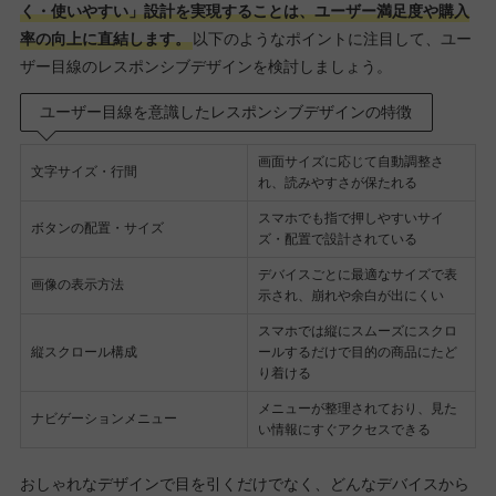
く・使いやすい」設計を実現することは、ユーザー満足度や購入
率の向上に直結します。
以下のようなポイントに注目して、ユー
ザー目線のレスポンシブデザインを検討しましょう。
ユーザー目線を意識したレスポンシブデザインの特徴
画面サイズに応じて自動調整さ
文字サイズ・行間
れ、読みやすさが保たれる
スマホでも指で押しやすいサイ
ボタンの配置・サイズ
ズ・配置で設計されている
デバイスごとに最適なサイズで表
画像の表示方法
示され、崩れや余白が出にくい
スマホでは縦にスムーズにスクロ
縦スクロール構成
ールするだけで目的の商品にたど
り着ける
メニューが整理されており、見た
ナビゲーションメニュー
い情報にすぐアクセスできる
おしゃれなデザインで目を引くだけでなく、どんなデバイスから