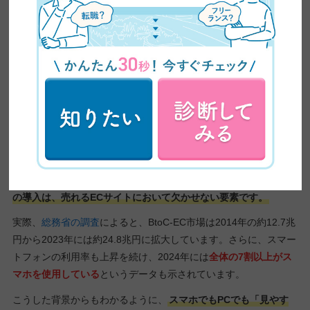
見た目だけでなく、「どう誘導するか」も、WEBデザインの大き
な役割です。
ユーザーが「次に何をすればいいか」を常に迷わな
いような、直感的で使いやすい動線を意識したWEBデザインを心
がけましょう。
ポイント3：デバイス問わず使いやすくなるよう
にする
スマートフォンやタブレットなど、ユーザーが利用するデバイス
は年々多様化しています。そうした中で、
どの端末でもストレス
なく閲覧・購入できるように設計する「レスポンシブデザイン」
の導入は、売れるECサイトにおいて欠かせない要素です。
実際、
総務省の調査
によると、BtoC-EC市場は2014年の約12.7兆
円から2023年には約24.8兆円に拡大しています。さらに、スマー
トフォンの利用率も上昇を続け、2024年には
全体の7割以上がス
マホを使用している
というデータも示されています。
こうした背景からもわかるように、
スマホでもPCでも「見やす