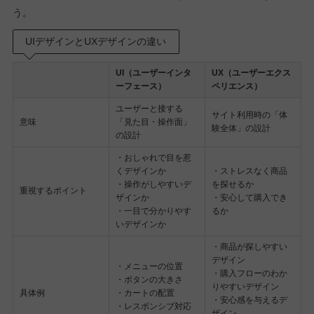
う。
UIデザインとUXデザインの違い
UI（ユーザーインタ
UX（ユーザーエクス
ーフェース）
ペリエンス）
ユーザーと接する
サイト利用時の「体
意味
「見た目・操作面」
験全体」の設計
の設計
・おしゃれで目を惹
くデザインか
・ストレスなく商品
・操作がしやすいデ
を探せるか
重視するポイント
ザインか
・安心して購入でき
・一目で分かりやす
るか
いデザインか
・商品が探しやすい
デザイン
・メニューの位置
・購入フローのわか
・ボタンの大きさ
りやすいデザイン
具体例
・カートの配置
・安心感を与えるデ
・レスポンシブ対応
ザイン