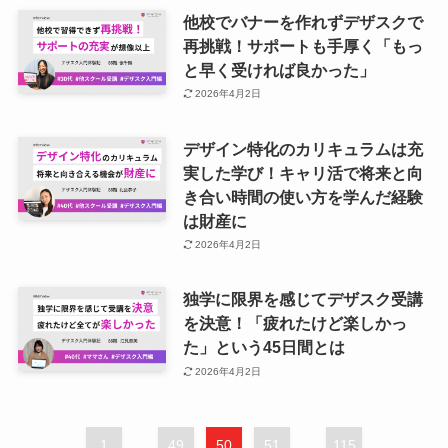
他校でバナーを作れずデザスクで
再挑戦！サポートも手厚く「もっ
と早く受ければ良かった」
2026年4月2日
デザイン特化のカリキュラムは充
実した学び！キャリ活で将来と向
き合い時間の使い方を学んだ経験
は財産に
2026年4月2日
独学に限界を感じてデザスク受講
を決意！「疲れたけど楽しかっ
た」という45日間とは
2026年4月2日
1
...
49
50
51
...
115