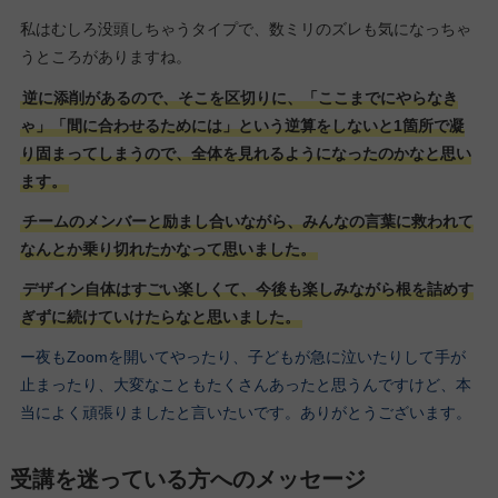
私はむしろ没頭しちゃうタイプで、数ミリのズレも気になっちゃ
うところがありますね。
逆に添削があるので、そこを区切りに、「ここまでにやらなき
ゃ」「間に合わせるためには」という逆算をしないと1箇所で凝
り固まってしまうので、全体を見れるようになったのかなと思い
ます。
チームのメンバーと励まし合いながら、みんなの言葉に救われて
なんとか乗り切れたかなって思いました。
デザイン自体はすごい楽しくて、今後も楽しみながら根を詰めす
ぎずに続けていけたらなと思いました。
ー夜もZoomを開いてやったり、子どもが急に泣いたりして手が
止まったり、大変なこともたくさんあったと思うんですけど、本
当によく頑張りましたと言いたいです。ありがとうございます。
受講を迷っている方へのメッセージ