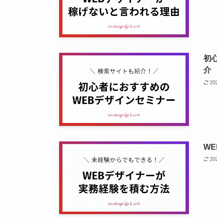
初
介
2
W
2