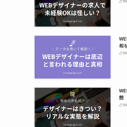
2
W
相
2
W
態
2