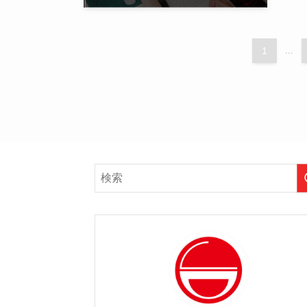
1
...