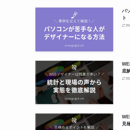
パ
ト
2
W
底
2
W
見