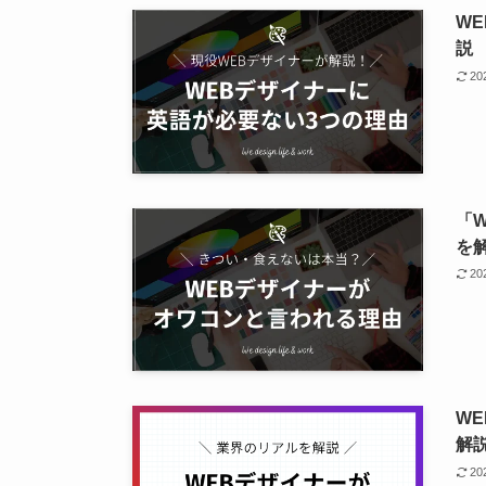
W
説
2
「
を
2
W
解
2