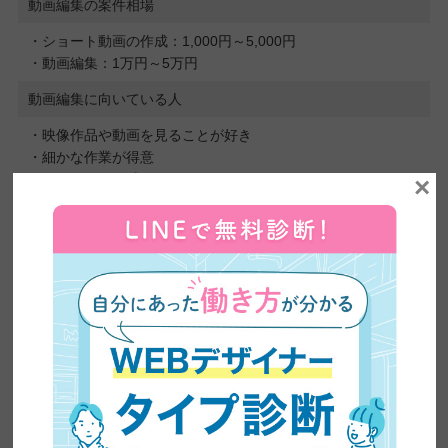
動画編集の案件相場
・ショート動画の作成：1,000円～5,000円
・動画編集：1万円～5万円
動画編集に向いている人
・映像作品や動画を見ることが好き
・細かな作業が得意
・トレンドに敏感
×
⑥プログラミング
プログラミングは、コンピュータに指示を与えるためのプログラ
ムを作成する仕事です。
クライアントからの依頼を受けて要望をヒアリングし、システム
にどのような機能を持たせたいのかや仕様を明確にします。
ヒアリング内容を元に設計し、プログラミング言語でコードを書
くことでシステムが機能し始めます。