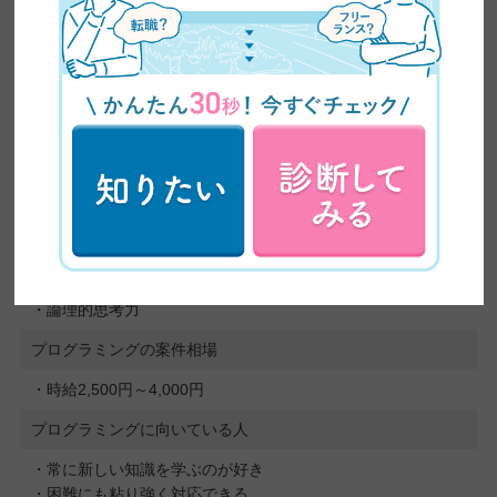
案件によってはコードを書くだけでなく、作成したプログラムが
正常に動作するか確認したり、バグを発見し修正するデバッグ作
業を行ったりすることもあり、多様な業務に携われる点も魅力の
1つです。
IT業界の発展に伴って、今後の需要もますます高まっていくでし
ょう。
プログラミングに必要なスキル
・プログラミング言語の習得
・問題解決能力
・論理的思考力
プログラミングの案件相場
・時給2,500円～4,000円
プログラミングに向いている人
・常に新しい知識を学ぶのが好き
・困難にも粘り強く対応できる