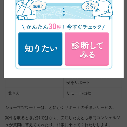
い
サービス名
シューマツワーカー
運営会社
株式会社シューマツワーカー
料金
無料
案件の種類
エンジニア/デザイナー/マー
ケター/ディレクター など
サポート内容
・コンシェルジュが副業の成
功をサポート
・専属の税理士が税金面の不
安をサポート
働き方
リモート/出社
シューマツワーカーは、とにかくサポートの手厚いサービス。
案件を取るときだけではなく、受注したあとも専門コンシェルジ
ュが質問に答えてくれたり、相談に乗ってくれたりします。