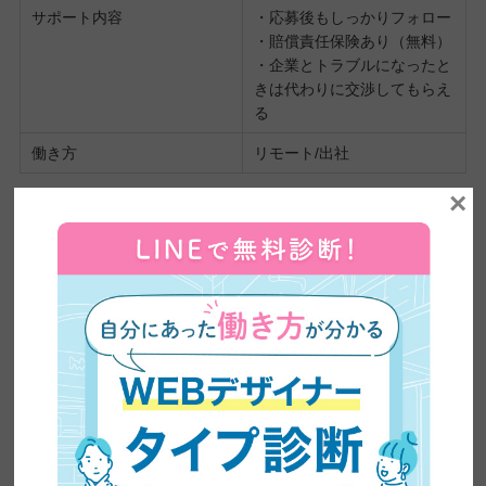
サポート内容
・応募後もしっかりフォロー
・賠償責任保険あり（無料）
・企業とトラブルになったと
きは代わりに交渉してもらえ
る
働き方
リモート/出社
×
気軽に仕事を取りたいという人におすすめなのがWorkshipです。
1日だけ働くことも、応募したその日に働くこともできます
。
「やばい今月あまり働けてないかも…」なんてときに使えるサー
ビスですね。
また、
Workshipは他のサービスに比べて案件の種類が多い
で
す。他のサービスでは見つからなかった案件がWorkshipで見つか
ることも少なくありません。
シューマツワーカー｜サポートがとにかく手厚